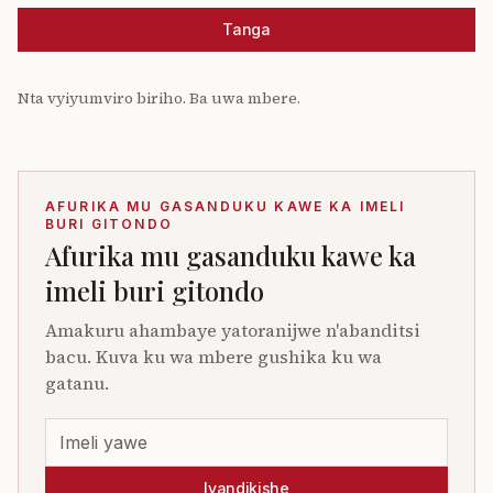
Tanga
Nta vyiyumviro biriho. Ba uwa mbere.
AFURIKA MU GASANDUKU KAWE KA IMELI
BURI GITONDO
Afurika mu gasanduku kawe ka
imeli buri gitondo
Amakuru ahambaye yatoranijwe n'abanditsi
bacu. Kuva ku wa mbere gushika ku wa
gatanu.
Iyandikishe