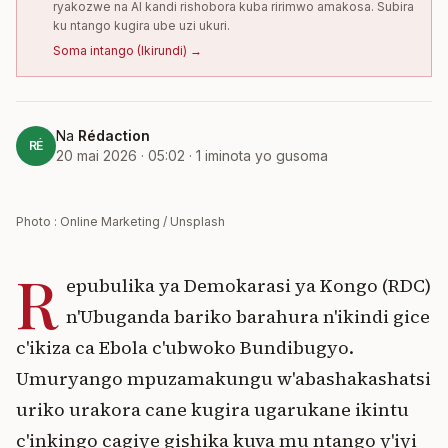
ryakozwe na AI kandi rishobora kuba ririmwo amakosa. Subira
ku ntango kugira ube uzi ukuri.
Soma intango
(
Ikirundi
) →
Na
Rédaction
RÉ
20 mai 2026 · 05:02
·
1
iminota yo gusoma
Photo : Online Marketing / Unsplash
R
epubulika ya Demokarasi ya Kongo (RDC)
n'Ubuganda bariko barahura n'ikindi gice
c'ikiza ca Ebola c'ubwoko Bundibugyo.
Umuryango mpuzamakungu w'abashakashatsi
uriko urakora cane kugira ugarukane ikintu
c'inkingo cagiye gishika kuva mu ntango y'iyi