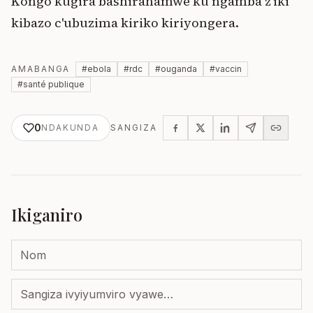
Kongo kugira bashirahamwe ku ngamba z'iki
kibazo c'ubuzima kiriko kiriyongera.
AMABANGA
#
ebola
#
rdc
#
ouganda
#
vaccin
#
santé publique
0
NDAKUNDA
SANGIZA
Ikiganiro