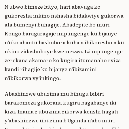
N'ubwo bimeze bityo, hari abavuga ko
gukoresha inkino nshasha bidakwiye gukorwa
ata bumenyi buhagije. Abadepite bo muri
Kongo baragaragaje impungenge ku bijanye
n'uko abantu bashobora kuba « ibikoresho » ku
nkino zidashoboye kwemezwa. Izi mpungenge
zerekana akamaro ko kugira itumanaho ryiza
kandi rihagije ku bijanye n'ibizamini
n'ibikorwa vy'inkingo.
Abashinzwe ubuzima mu bihugu bibiri
barakomeza gukorana kugira bagabanye iki
kiza. Inama z'ubuzima zikorwa kenshi hagati
y'abashinzwe ubuzima b'Uganda n'abo muri