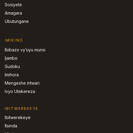
Sosiyete
Amagara
Ubutungane
IMIKINO
Ibibazo vy’uyu munsi
Ijambo
Sudoku
Imihora
Mengeshe intwari
Ivyo Utekereza
IBITWEREKEYE
Ibitwerekeye
Itsinda