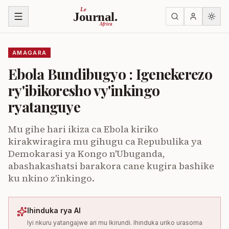
Ja ku biri muri urupapuro
Le
Journal.
Africa
AMAGARA
Ebola Bundibugyo : Igenekerezo
ry'ibikoresho vy'inkingo
ryatanguye
Mu gihe hari ikiza ca Ebola kiriko
kirakwiragira mu gihugu ca Repubulika ya
Demokarasi ya Kongo n'Ubuganda,
abashakashatsi barakora cane kugira bashike
ku nkino z'inkingo.
Ihinduka rya AI
Iyi nkuru yatangajwe ari mu Ikirundi. Ihinduka uriko urasoma