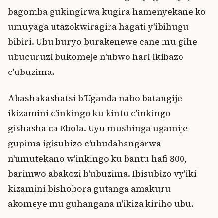
bagomba gukingirwa kugira hamenyekane ko
umuyaga utazokwiragira hagati y'ibihugu
bibiri. Ubu buryo burakenewe cane mu gihe
ubucuruzi bukomeje n'ubwo hari ikibazo
c'ubuzima.
Abashakashatsi b'Uganda nabo batangije
ikizamini c'inkingo ku kintu c'inkingo
gishasha ca Ebola. Uyu mushinga ugamije
gupima igisubizo c'ubudahangarwa
n'umutekano w'inkingo ku bantu hafi 800,
barimwo abakozi b'ubuzima. Ibisubizo vy'iki
kizamini bishobora gutanga amakuru
akomeye mu guhangana n'ikiza kiriho ubu.