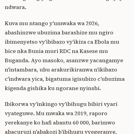
ndwara.
Kuva mu ntango y'umwaka wa 2026,
abashinzwe ubuzima barashize mu ngiro
ibimenyetso vy'ibibazo vy'ikiza ca Ebola mu
bice nka Bunia muri RDC na Kasese mu
Buganda. Ayo masoko, asanzwe yacangamye
n'intambara, ubu arakurikiranwa n'ikibazo
c'indwara yica, bigatuma igisubizo c'ubuzima
kigenda gishika ku ngorane nyinshi.
Ibikorwa vy'inkingo vy'ibihugu bibiri vyari
vyateguwe. Mu mwaka wa 2019, raporo
yerekanye ko hafi abantu 60 000, barimwo
abacuruzi n'abakozi b'ibihugu vyegeranye,