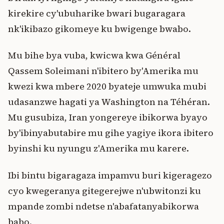
kirekire cy'ubuharike bwari bugaragara
nk'ikibazo gikomeye ku bwigenge bwabo.
Mu bihe bya vuba, kwicwa kwa Général
Qassem Soleimani n'ibitero by'Amerika mu
kwezi kwa mbere 2020 byateje umwuka mubi
udasanzwe hagati ya Washington na Téhéran.
Mu gusubiza, Iran yongereye ibikorwa byayo
by'ibinyabutabire mu gihe yagiye ikora ibitero
byinshi ku nyungu z'Amerika mu karere.
Ibi bintu bigaragaza impamvu buri kigeragezo
cyo kwegeranya gitegerejwe n'ubwitonzi ku
mpande zombi ndetse n'abafatanyabikorwa
babo.