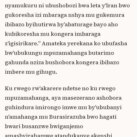
nyamukuru ni ubushobozi bwa leta y'Iran bwo
gukoresha izi mbaraga nshya mu gukemura
ibibazo byihutirwa by'abaturage bayo aho
kubikoresha mu kongera imbaraga
z'igisirikare." Amateka yerekana ko ubufasha
bw'ubukungu mpuzamahanga butarimo
gahunda nziza bushobora kongera ibibazo
imbere mu gihugu.
Ku rwego rw'akarere ndetse no ku rwego
mpuzamahanga, aya masezerano ashobora
guhindura imirongo imwe mu by'ububanyi
n'amahanga mu Burasirazuba bwo hagati
bwari busanzwe bwiganjemo
amashyirahamwe atandukanye akenshi