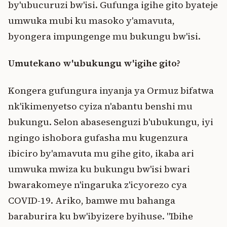
by'ubucuruzi bw'isi. Gufunga igihe gito byateje
umwuka mubi ku masoko y'amavuta,
byongera impungenge mu bukungu bw'isi.
Umutekano w'ubukungu w'igihe gito?
Kongera gufungura inyanja ya Ormuz bifatwa
nk'ikimenyetso cyiza n'abantu benshi mu
bukungu. Selon abasesenguzi b'ubukungu, iyi
ngingo ishobora gufasha mu kugenzura
ibiciro by'amavuta mu gihe gito, ikaba ari
umwuka mwiza ku bukungu bw'isi bwari
bwarakomeye n'ingaruka z'icyorezo cya
COVID-19. Ariko, bamwe mu bahanga
baraburira ku bw'ibyizere byihuse. "Ibihe