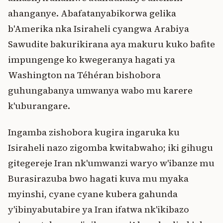
ahanganye. Abafatanyabikorwa gelika
b'Amerika nka Isiraheli cyangwa Arabiya
Sawudite bakurikirana aya makuru kuko bafite
impungenge ko kwegeranya hagati ya
Washington na Téhéran bishobora
guhungabanya umwanya wabo mu karere
k'uburangare.
Ingamba zishobora kugira ingaruka ku
Isiraheli nazo zigomba kwitabwaho; iki gihugu
gitegereje Iran nk'umwanzi waryo w'ibanze mu
Burasirazuba bwo hagati kuva mu myaka
myinshi, cyane cyane kubera gahunda
y'ibinyabutabire ya Iran ifatwa nk'ikibazo