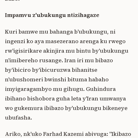
Impamvu z'ubukungu ntizihagaze
Kuri bamwe mu bahanga b'ubukungu, ni
ingenzi ko aya masezerano arenga ku rwego
rw'igisirikare akinjira mu bintu by'ubukungu
n'imibereho rusange. Iran iri mu bibazo
by'ibiciro by'ibicuruzwa bihanitse
n'ubushomeri bwinshi bituma habaho
imyigaragambyo mu gihugu. Guhindura
ibihano bishobora guha leta y'Iran umwanya
wo gukemura ibibazo by'ubukungu bikeneye
ubufasha.
Ariko, nk'uko Farhad Kazemi abivuga: "Ikibazo