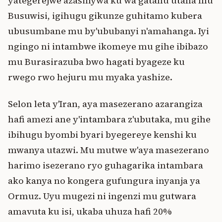
yategerejwe azasinywa ku wa gatanu utaha mu
Busuwisi, igihugu gikunze guhitamo kubera
ubusumbane mu by'ububanyi n'amahanga. Iyi
ngingo ni intambwe ikomeye mu gihe ibibazo
mu Burasirazuba bwo hagati byageze ku
rwego rwo hejuru mu myaka yashize.
Selon leta y'Iran, aya masezerano azarangiza
hafi amezi ane y'intambara z'ubutaka, mu gihe
ibihugu byombi byari byegereye kenshi ku
mwanya utazwi. Mu mutwe w'aya masezerano
harimo isezerano ryo guhagarika intambara
ako kanya no kongera gufungura inyanja ya
Ormuz. Uyu mugezi ni ingenzi mu gutwara
amavuta ku isi, ukaba uhuza hafi 20%