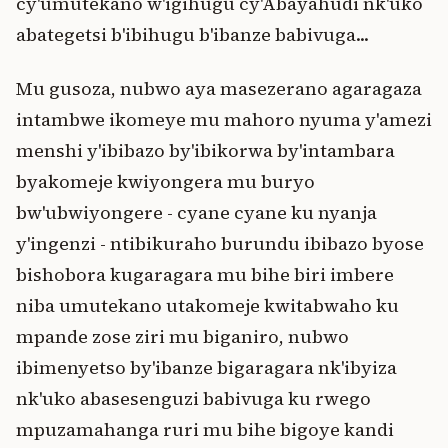
cy'umutekano w'igihugu cy'Abayahudi nk'uko
abategetsi b'ibihugu b'ibanze babivuga...
Mu gusoza, nubwo aya masezerano agaragaza
intambwe ikomeye mu mahoro nyuma y'amezi
menshi y'ibibazo by'ibikorwa by'intambara
byakomeje kwiyongera mu buryo
bw'ubwiyongere - cyane cyane ku nyanja
y'ingenzi - ntibikuraho burundu ibibazo byose
bishobora kugaragara mu bihe biri imbere
niba umutekano utakomeje kwitabwaho ku
mpande zose ziri mu biganiro, nubwo
ibimenyetso by'ibanze bigaragara nk'ibyiza
nk'uko abasesenguzi babivuga ku rwego
mpuzamahanga ruri mu bihe bigoye kandi