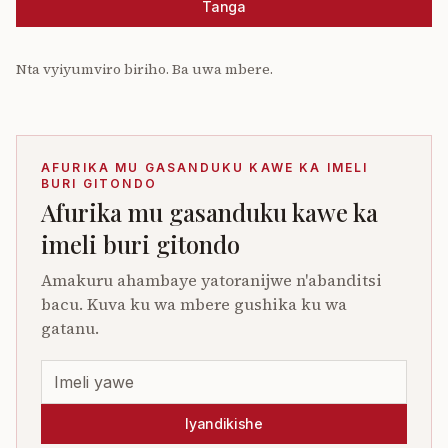
Tanga
Nta vyiyumviro biriho. Ba uwa mbere.
AFURIKA MU GASANDUKU KAWE KA IMELI
BURI GITONDO
Afurika mu gasanduku kawe ka
imeli buri gitondo
Amakuru ahambaye yatoranijwe n'abanditsi
bacu. Kuva ku wa mbere gushika ku wa
gatanu.
Iyandikishe