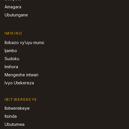
Amagara
Ubutungane
IMIKINO
Ibibazo vy’uyu munsi
Ijambo
Sudoku
Imihora
Mengeshe intwari
Ivyo Utekereza
IBITWEREKEYE
Ibitwerekeye
Itsinda
Ubutumwa