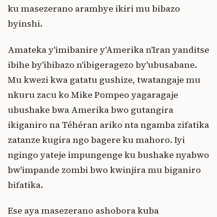
ku masezerano arambye ikiri mu bibazo
byinshi.
Amateka y'imibanire y'Amerika n'Iran yanditse
ibihe by'ibibazo n'ibigeragezo by'ubusabane.
Mu kwezi kwa gatatu gushize, twatangaje mu
nkuru zacu ko Mike Pompeo yagaragaje
ubushake bwa Amerika bwo gutangira
ikiganiro na Téhéran ariko nta ngamba zifatika
zatanze kugira ngo bagere ku mahoro. Iyi
ngingo yateje impungenge ku bushake nyabwo
bw'impande zombi bwo kwinjira mu biganiro
bifatika.
Ese aya masezerano ashobora kuba