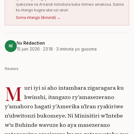
ryakozwe na AI kandi rishobora kuba ririmwo amakosa. Subira
ku ntango kugira ube uzi ukuri.
Soma intango
(
Ikirundi
) →
Na
Rédaction
RÉ
15 juin 2026 · 23:18
·
3
iminota yo gusoma
Reuters
M
uri iyi si aho intambara zigaragara ku
bwinshi, itangazo ry'amasezerano
y'amahoro hagati y'Amerika n'Iran ryakiriwe
n'ubwitonzi bukomeye. Ni Minisitiri w'Intebe
w'u Buhinde wavuze ko aya masezerano