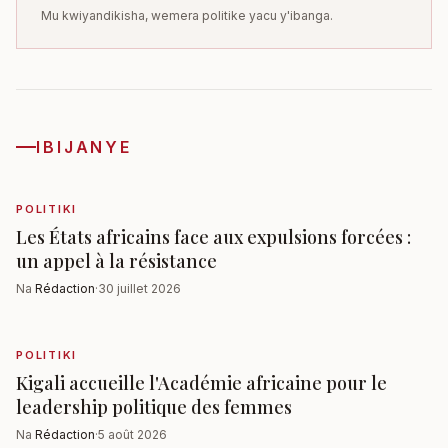
Mu kwiyandikisha, wemera politike yacu y'ibanga.
IBIJANYE
POLITIKI
Les États africains face aux expulsions forcées :
un appel à la résistance
Na
Rédaction
·
30 juillet 2026
POLITIKI
Kigali accueille l'Académie africaine pour le
leadership politique des femmes
Na
Rédaction
·
5 août 2026