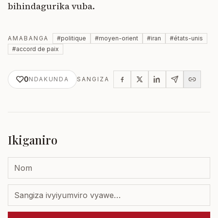
bihindagurika vuba.
AMABANGA
#
politique
#
moyen-orient
#
iran
#
états-unis
#
accord de paix
0
NDAKUNDA
SANGIZA
Ikiganiro