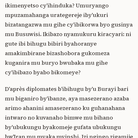
ikimenyetso cy'ihinduka? Umuryango
mpuzamahanga urategereje iby'ukuri
bizatangazwa mu gihe cy'ibikorwa byo gusinya
mu Busuwisi. Ikibazo nyamukuru kiracyari: ni
gute ibi bihugu bibiri byahoranye
amakimbirane bizashobora gukomeza
kuganira mu buryo bwubaka mu gihe
cy'ibibazo byabo bikomeye?
D'après diplomates b'ibihugu by'u Burayi bari
mu biganiro by'ibanze, aya masezerano azaba
arimo ahanini amasezerano ku guhanahana
intwaro no kuvanaho bimwe mu bihano
by'ubukungu byakomeje gufata ubukungu
bw'Iran mu myaka myinshi. Izi ngingo zigamije