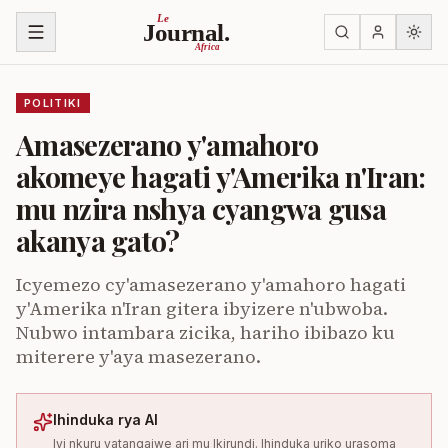
Ja ku biri muri urupapuro
Le
Journal.
Africa
POLITIKI
Amasezerano y'amahoro
akomeye hagati y'Amerika n'Iran:
mu nzira nshya cyangwa gusa
akanya gato?
Icyemezo cy'amasezerano y'amahoro hagati
y'Amerika n'Iran gitera ibyizere n'ubwoba.
Nubwo intambara zicika, hariho ibibazo ku
miterere y'aya masezerano.
Ihinduka rya AI
Iyi nkuru yatangajwe ari mu Ikirundi. Ihinduka uriko urasoma