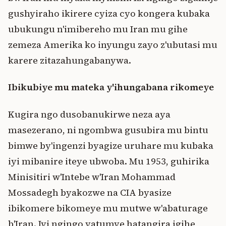
gushyiraho ikirere cyiza cyo kongera kubaka
ubukungu n'imibereho mu Iran mu gihe
zemeza Amerika ko inyungu zayo z'ubutasi mu
karere zitazahungabanywa.
Ibikubiye mu mateka y'ihungabana rikomeye
Kugira ngo dusobanukirwe neza aya
masezerano, ni ngombwa gusubira mu bintu
bimwe by'ingenzi byagize uruhare mu kubaka
iyi mibanire iteye ubwoba. Mu 1953, guhirika
Minisitiri w'Intebe w'Iran Mohammad
Mossadegh byakozwe na CIA byasize
ibikomere bikomeye mu mutwe w'abaturage
b'Iran. Iyi ngingo yatumye hatangira igihe