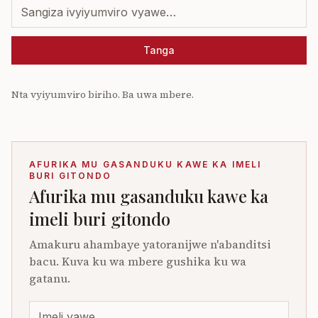
Tanga
Nta vyiyumviro biriho. Ba uwa mbere.
AFURIKA MU GASANDUKU KAWE KA IMELI
BURI GITONDO
Afurika mu gasanduku kawe ka
imeli buri gitondo
Amakuru ahambaye yatoranijwe n'abanditsi
bacu. Kuva ku wa mbere gushika ku wa
gatanu.