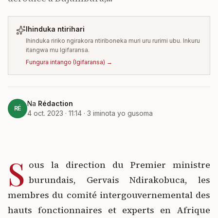
Ihinduka ntirihari
Ihinduka ririko ngirakora ntiriboneka muri uru rurimi ubu. Inkuru
itangwa mu Igifaransa.
Fungura intango
(
Igifaransa
) →
Na
Rédaction
RÉ
4 oct. 2023 · 11:14
·
3
iminota yo gusoma
S
ous la direction du Premier ministre
burundais, Gervais Ndirakobuca, les
membres du comité intergouvernemental des
hauts fonctionnaires et experts en Afrique