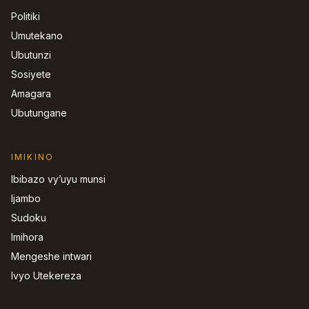
Politiki
Umutekano
Ubutunzi
Sosiyete
Amagara
Ubutungane
IMIKINO
Ibibazo vy’uyu munsi
Ijambo
Sudoku
Imihora
Mengeshe intwari
Ivyo Utekereza