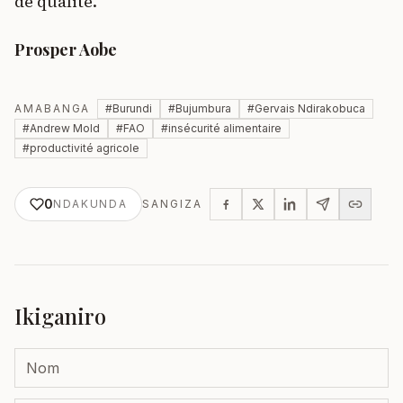
de qualité.
Prosper Aobe
AMABANGA
#
Burundi
#
Bujumbura
#
Gervais Ndirakobuca
#
Andrew Mold
#
FAO
#
insécurité alimentaire
#
productivité agricole
0
NDAKUNDA
SANGIZA
Ikiganiro