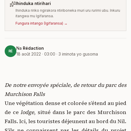
Ihinduka ntirihari
Ihinduka ririko ngirakora ntiriboneka muri uru rurimi ubu. Inkuru
itangwa mu Igifaransa.
Fungura intango
(
Igifaransa
) →
Na
Rédaction
RÉ
18 août 2022 · 03:00
·
3
iminota yo gusoma
De notre envoyée spéciale,
de retour du parc des
Murchison Falls
Une végétation dense et colorée s’étend au pied
de ce
lodge
, situé dans le parc des Murchison
Falls. Ici, les touristes déjeunent au bord du Nil.
S’ils ne connaissent pas les détails du projet