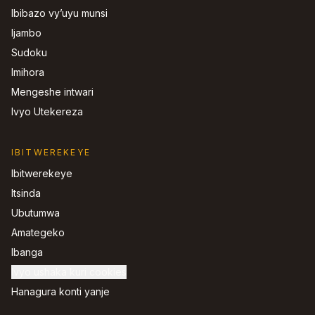
Ibibazo vy’uyu munsi
Ijambo
Sudoku
Imihora
Mengeshe intwari
Ivyo Utekereza
IBITWEREKEYE
Ibitwerekeye
Itsinda
Ubutumwa
Amategeko
Ibanga
Ivyo ushaka kuri cookies
Hanagura konti yanje