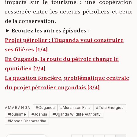
impacts sur le tourisme : une coopération
resserrée entre les acteurs pétroliers et ceux
de la conservation.
► Écoutez les autres épisodes :
Projet pétrolier : l’Ouganda veut construire
ses filières [1/4]
En Ouganda, la route du pétrole change le
quotidien [2/4]
La question foncière, problématique centrale
du projet pétrolier ougandais [3/4]
AMABANGA
#
Ouganda
#
Murchison Falls
#
TotalEnergies
#
tourisme
#
Joshua
#
Uganda Wildlife Authority
#
Moses Dhabasadha