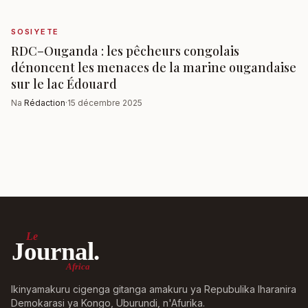
SOSIYETE
RDC–Ouganda : les pêcheurs congolais
dénoncent les menaces de la marine ougandaise
sur le lac Édouard
Na
Rédaction
·
15 décembre 2025
Le
Journal.
Africa
Ikinyamakuru cigenga gitanga amakuru ya Repubulika Iharanira
Demokarasi ya Kongo, Uburundi, n'Afurika.