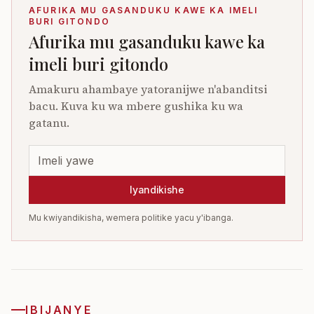
AFURIKA MU GASANDUKU KAWE KA IMELI
BURI GITONDO
Afurika mu gasanduku kawe ka
imeli buri gitondo
Amakuru ahambaye yatoranijwe n'abanditsi
bacu. Kuva ku wa mbere gushika ku wa
gatanu.
Iyandikishe
Mu kwiyandikisha, wemera politike yacu y'ibanga.
IBIJANYE