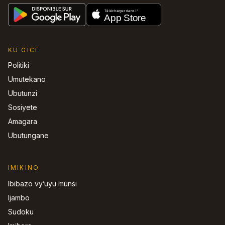
KU GICE
Politiki
Umutekano
Ubutunzi
Sosiyete
Amagara
Ubutungane
IMIKINO
Ibibazo vy’uyu munsi
Ijambo
Sudoku