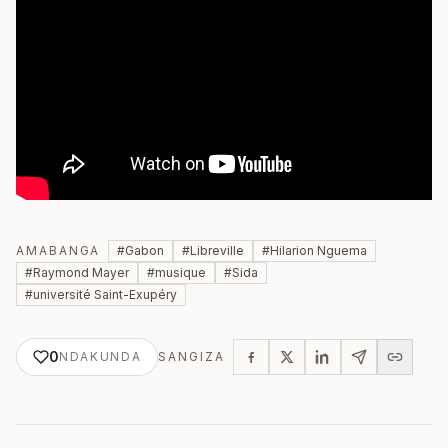
AMABANGA
#
Gabon
#
Libreville
#
Hilarion Nguema
#
Raymond Mayer
#
musique
#
Sida
#
université Saint-Exupéry
0
NDAKUNDA
SANGIZA