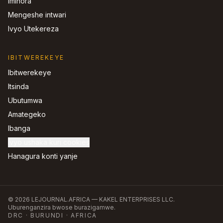
Imihora
Mengeshe intwari
Ivyo Utekereza
IBITWEREKEYE
Ibitwerekeye
Itsinda
Ubutumwa
Amategeko
Ibanga
Ivyo ushaka kuri cookies
Hanagura konti yanje
©
2026
LEJOURNAL.AFRICA —
KAKEL ENTERPRISES LLC
.
Uburenganzira bwose burazigamwe.
DRC · BURUNDI · AFRICA