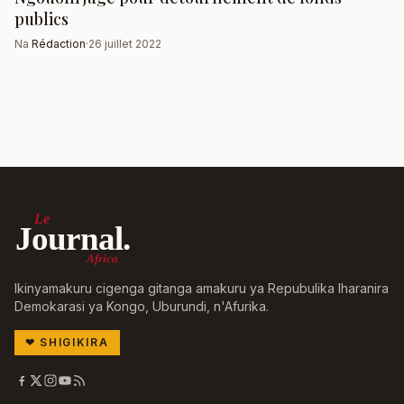
publics
Na
Rédaction
·
26 juillet 2022
Le
Journal.
Africa
Ikinyamakuru cigenga gitanga amakuru ya Repubulika Iharanira
Demokarasi ya Kongo, Uburundi, n'Afurika.
❤
SHIGIKIRA