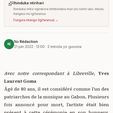
Ihinduka ntirihari
Ihinduka ririko ngirakora ntiriboneka muri uru rurimi ubu. Inkuru
itangwa mu Igifaransa.
Fungura intango
(
Igifaransa
) →
Na
Rédaction
RÉ
21 juin 2022 · 12:00
·
2
iminota yo gusoma
Avec notre correspondant à Libreville,
Yves
Laurent Goma
Âgé de 80 ans, il est considéré comme l’un des
patriarches de la musique au Gabon. Plusieurs
fois annoncé pour mort, l’artiste était bien
présent à cette cérémonie en son honneur,