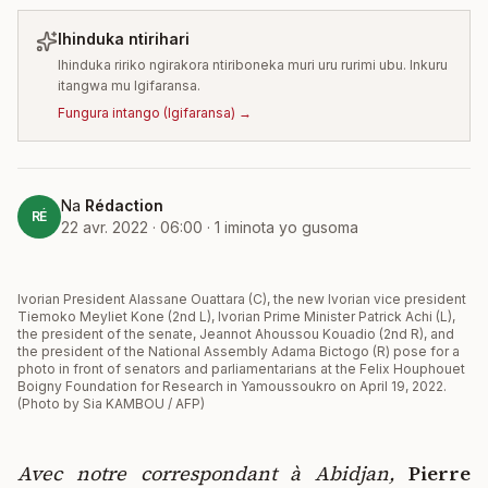
Ihinduka ntirihari
Ihinduka ririko ngirakora ntiriboneka muri uru rurimi ubu. Inkuru
itangwa mu Igifaransa.
Fungura intango
(
Igifaransa
) →
Na
Rédaction
RÉ
22 avr. 2022 · 06:00
·
1
iminota yo gusoma
Ivorian President Alassane Ouattara (C), the new Ivorian vice president
Tiemoko Meyliet Kone (2nd L), Ivorian Prime Minister Patrick Achi (L),
the president of the senate, Jeannot Ahoussou Kouadio (2nd R), and
the president of the National Assembly Adama Bictogo (R) pose for a
photo in front of senators and parliamentarians at the Felix Houphouet
Boigny Foundation for Research in Yamoussoukro on April 19, 2022.
(Photo by Sia KAMBOU / AFP)
Avec notre correspondant à Abidjan,
Pierre