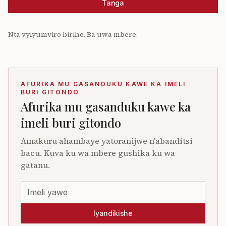
Tanga
Nta vyiyumviro biriho. Ba uwa mbere.
AFURIKA MU GASANDUKU KAWE KA IMELI
BURI GITONDO
Afurika mu gasanduku kawe ka
imeli buri gitondo
Amakuru ahambaye yatoranijwe n'abanditsi
bacu. Kuva ku wa mbere gushika ku wa
gatanu.
Iyandikishe