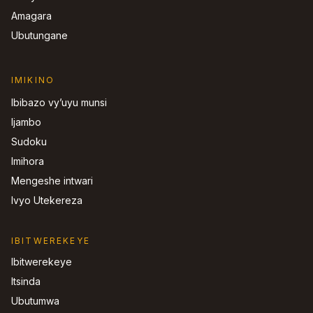
Amagara
Ubutungane
IMIKINO
Ibibazo vy’uyu munsi
Ijambo
Sudoku
Imihora
Mengeshe intwari
Ivyo Utekereza
IBITWEREKEYE
Ibitwerekeye
Itsinda
Ubutumwa