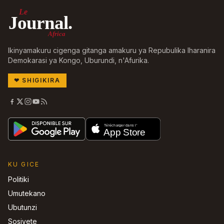
Le
Journal.
Africa
Ikinyamakuru cigenga gitanga amakuru ya Repubulika Iharanira
Demokarasi ya Kongo, Uburundi, n'Afurika.
❤
SHIGIKIRA
KU GICE
Politiki
Umutekano
Ubutunzi
Sosiyete