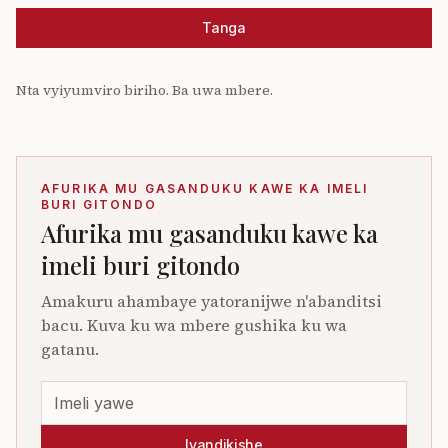
Tanga
Nta vyiyumviro biriho. Ba uwa mbere.
AFURIKA MU GASANDUKU KAWE KA IMELI
BURI GITONDO
Afurika mu gasanduku kawe ka
imeli buri gitondo
Amakuru ahambaye yatoranijwe n'abanditsi
bacu. Kuva ku wa mbere gushika ku wa
gatanu.
Iyandikishe