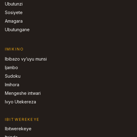
Ubutunzi
Sosiyete
Amagara
Ubutungane
IMIKINO
Ibibazo vy’uyu munsi
Ijambo
Sudoku
Imihora
Mengeshe intwari
Ivyo Utekereza
IBITWEREKEYE
Ibitwerekeye