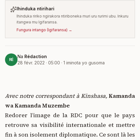
Ihinduka ntirihari
Ihinduka ririko ngirakora ntiriboneka muri uru rurimi ubu. Inkuru
itangwa mu Igifaransa.
Fungura intango
(
Igifaransa
) →
Na
Rédaction
RÉ
28 févr. 2022 · 05:00
·
1
iminota yo gusoma
Avec notre correspondant à Kinshasa,
Kamanda
wa Kamanda Muzembe
Redorer l’image de la RDC pour que le pays
retrouve sa visibilité internationale et mettre
fin à son isolement diplomatique. Ce sont là les