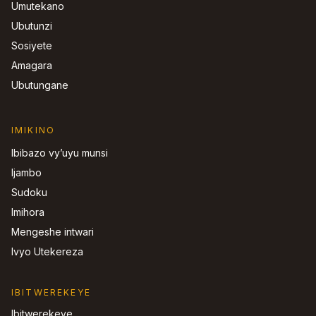
Umutekano
Ubutunzi
Sosiyete
Amagara
Ubutungane
IMIKINO
Ibibazo vy’uyu munsi
Ijambo
Sudoku
Imihora
Mengeshe intwari
Ivyo Utekereza
IBITWEREKEYE
Ibitwerekeye