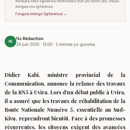
Ihinduka ririko ngirakora ntiriboneka muri uru rurimi ubu. Inkuru
itangwa mu Igifaransa.
Fungura intango
(
Igifaransa
) →
Na
Rédaction
RÉ
29 juin 2025 · 13:00
·
2
iminota yo gusoma
Didier Kabi, ministre provincial de la
Communication, annonce la relance des travaux
de la RN5 à Uvira. Lors d’un débat public à Uvira,
il a assuré que les travaux de réhabilitation de la
Route Nationale Numéro 5, essentielle au Sud-
Kivu, reprendront bientôt. Face à des promesses
récurrentes, les citoyens exigent des avancées