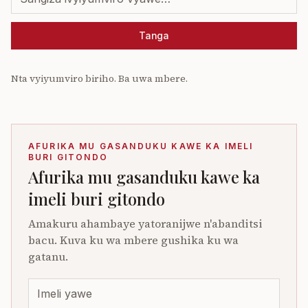
Tanga
Nta vyiyumviro biriho. Ba uwa mbere.
AFURIKA MU GASANDUKU KAWE KA IMELI
BURI GITONDO
Afurika mu gasanduku kawe ka
imeli buri gitondo
Amakuru ahambaye yatoranijwe n'abanditsi
bacu. Kuva ku wa mbere gushika ku wa
gatanu.