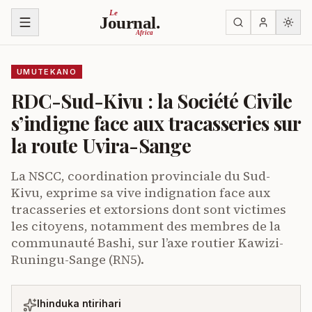
Ja ku biri muri urupapuro
Le
Journal.
Africa
UMUTEKANO
RDC-Sud-Kivu : la Société Civile
s’indigne face aux tracasseries sur
la route Uvira-Sange
La NSCC, coordination provinciale du Sud-
Kivu, exprime sa vive indignation face aux
tracasseries et extorsions dont sont victimes
les citoyens, notamment des membres de la
communauté Bashi, sur l’axe routier Kawizi-
Runingu-Sange (RN5).
Ihinduka ntirihari