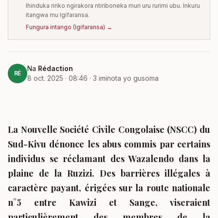
Ihinduka ririko ngirakora ntiriboneka muri uru rurimi ubu. Inkuru
itangwa mu Igifaransa.
Fungura intango
(
Igifaransa
) →
Na
Rédaction
RÉ
8 oct. 2025 · 08:46
·
3
iminota yo gusoma
La Nouvelle Société Civile Congolaise (NSCC) du
Sud-Kivu dénonce les abus commis par certains
individus se réclamant des Wazalendo dans la
plaine de la Ruzizi. Des barrières illégales à
caractère payant, érigées sur la route nationale
n°5 entre Kawizi et Sange, viseraient
particulièrement des membres de la