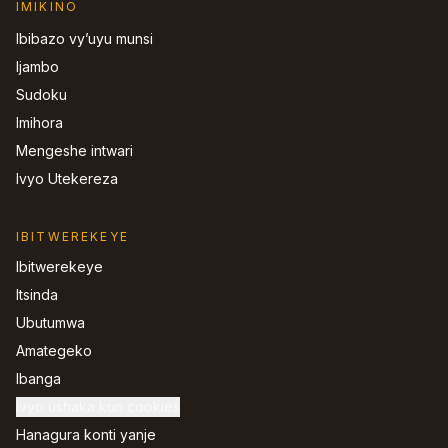
IMIKINO
Ibibazo vy’uyu munsi
Ijambo
Sudoku
Imihora
Mengeshe intwari
Ivyo Utekereza
IBITWEREKEYE
Ibitwerekeye
Itsinda
Ubutumwa
Amategeko
Ibanga
Ivyo ushaka kuri cookies
Hanagura konti yanje