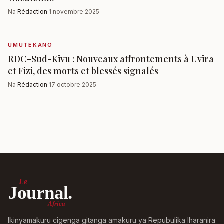
Na
Rédaction
·
1 novembre 2025
UMUTEKANO
RDC-Sud-Kivu : Nouveaux affrontements à Uvira
et Fizi, des morts et blessés signalés
Na
Rédaction
·
17 octobre 2025
Le
Journal.
Africa
Ikinyamakuru cigenga gitanga amakuru ya Repubulika Iharanira