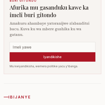
BURI GITONDO
Afurika mu gasanduku kawe ka
imeli buri gitondo
Amakuru ahambaye yatoranijwe n'abanditsi
bacu. Kuva ku wa mbere gushika ku wa
gatanu.
Iyandikishe
Mu kwiyandikisha, wemera politike yacu y'ibanga.
IBIJANYE