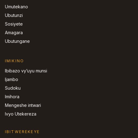
Umutekano
Ubutunzi
Sosiyete
Amagara
Ubutungane
IMIKINO
Ibibazo vy’uyu munsi
Ijambo
Sudoku
Imihora
Mengeshe intwari
Ivyo Utekereza
IBITWEREKEYE