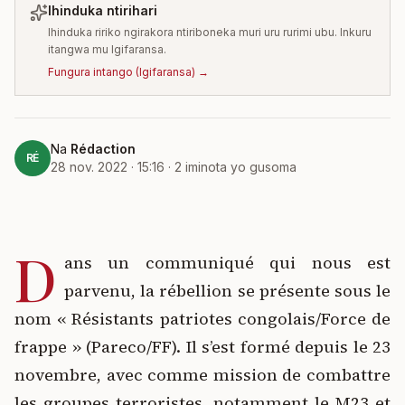
Ihinduka ntirihari
Ihinduka ririko ngirakora ntiriboneka muri uru rurimi ubu. Inkuru
itangwa mu Igifaransa.
Fungura intango
(
Igifaransa
) →
Na
Rédaction
RÉ
28 nov. 2022 · 15:16
·
2
iminota yo gusoma
D
ans un communiqué qui nous est
parvenu, la rébellion se présente sous le
nom « Résistants patriotes congolais/Force de
frappe » (Pareco/FF). Il s’est formé depuis le 23
novembre, avec comme mission de combattre
les groupes terroristes, notamment le M23 et