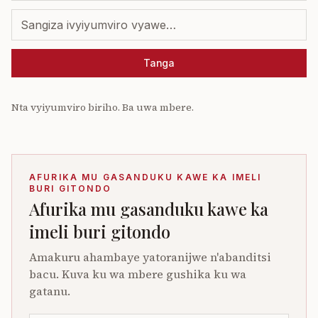
Tanga
Nta vyiyumviro biriho. Ba uwa mbere.
AFURIKA MU GASANDUKU KAWE KA IMELI
BURI GITONDO
Afurika mu gasanduku kawe ka
imeli buri gitondo
Amakuru ahambaye yatoranijwe n'abanditsi
bacu. Kuva ku wa mbere gushika ku wa
gatanu.