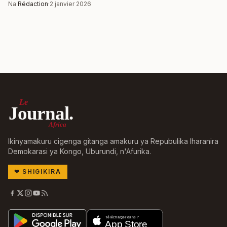
Na
Rédaction
·
2 janvier 2026
Le
Journal.
Africa
Ikinyamakuru cigenga gitanga amakuru ya Repubulika Iharanira
Demokarasi ya Kongo, Uburundi, n'Afurika.
❤
SHIGIKIRA