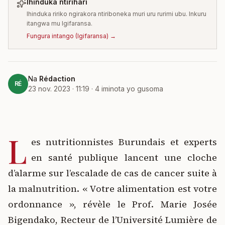
Ihinduka ntirihari
Ihinduka ririko ngirakora ntiriboneka muri uru rurimi ubu. Inkuru
itangwa mu Igifaransa.
Fungura intango
(
Igifaransa
) →
Na
Rédaction
RÉ
23 nov. 2023 · 11:19
·
4
iminota yo gusoma
L
es nutritionnistes Burundais et experts
en santé publique lancent une cloche
d’alarme sur l’escalade de cas de cancer suite à
la malnutrition. « Votre alimentation est votre
ordonnance », révèle le Prof. Marie Josée
Bigendako, Recteur de l’Université Lumière de