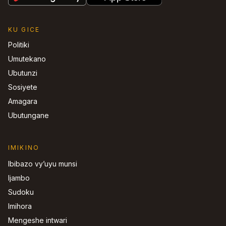
KU GICE
Politiki
Umutekano
Ubutunzi
Sosiyete
Amagara
Ubutungane
IMIKINO
Ibibazo vy’uyu munsi
Ijambo
Sudoku
Imihora
Mengeshe intwari