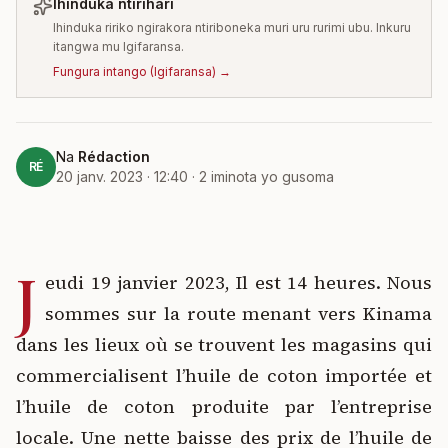
Ihinduka ntirihari
Ihinduka ririko ngirakora ntiriboneka muri uru rurimi ubu. Inkuru
itangwa mu Igifaransa.
Fungura intango
(
Igifaransa
) →
Na
Rédaction
RÉ
20 janv. 2023 · 12:40
·
2
iminota yo gusoma
J
eudi 19 janvier 2023, Il est 14 heures. Nous
sommes sur la route menant vers Kinama
dans les lieux où se trouvent les magasins qui
commercialisent l’huile de coton importée et
l’huile de coton produite par l’entreprise
locale. Une nette baisse des prix de l’huile de