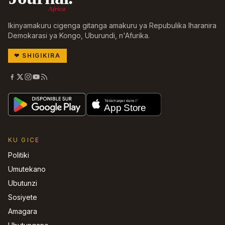
Africa
Ikinyamakuru cigenga gitanga amakuru ya Repubulika Iharanira
Demokarasi ya Kongo, Uburundi, n'Afurika.
❤
SHIGIKIRA
KU GICE
Politiki
Umutekano
Ubutunzi
Sosiyete
Amagara