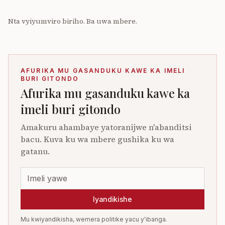
Nta vyiyumviro biriho. Ba uwa mbere.
AFURIKA MU GASANDUKU KAWE KA IMELI
BURI GITONDO
Afurika mu gasanduku kawe ka
imeli buri gitondo
Amakuru ahambaye yatoranijwe n'abanditsi
bacu. Kuva ku wa mbere gushika ku wa
gatanu.
Iyandikishe
Mu kwiyandikisha, wemera politike yacu y'ibanga.