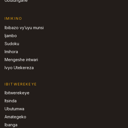
Ubutungane
IMIKINO
Ibibazo vy’uyu munsi
Ijambo
Sudoku
Imihora
Mengeshe intwari
Ivyo Utekereza
IBITWEREKEYE
Ibitwerekeye
Itsinda
Ubutumwa
Amategeko
Ibanga