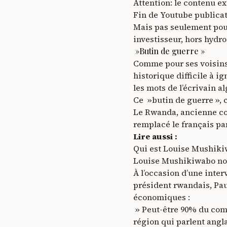
Attention: le contenu e
Fin de Youtube publica
Mais pas seulement pour 
investisseur, hors hydro
»Butin de guerre »
Comme pour ses voisins 
historique difficile à i
les mots de l’écrivain a
Ce »butin de guerre », 
Le Rwanda, ancienne colo
remplacé le français pa
Lire aussi :
Qui est Louise Mushik
Louise Mushikiwabo nom
À l’occasion d’une inte
président rwandais, Paul
économiques
:
» Peut-être 90% du comm
région qui parlent angla