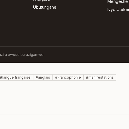
Mengeshe i
Ubutungane
Ivyo Uteke
zira bwose burazigamwe.
#
langue française
#
anglais
#
Francophonie
#
manifestations