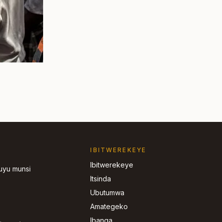
IBITWEREKEYE
Ibitwerekeye
’uyu munsi
Itsinda
Ubutumwa
Amategeko
Ibanga