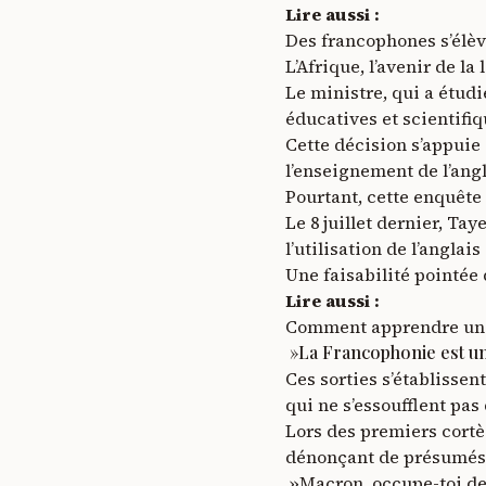
Lire aussi :
Des francophones s’élèv
L’Afrique, l’avenir de la
Le ministre, qui a étudi
éducatives et scientifiq
Cette décision s’appuie
l’enseignement de l’angl
Pourtant, cette enquête 
Le 8 juillet dernier, Ta
l’utilisation de l’anglai
Une faisabilité pointée
Lire aussi :
Comment apprendre une 
»La Francophonie est un
Ces sorties s’établisse
qui ne s’essoufflent pas 
Lors des premiers cortèg
dénonçant de présumés i
»Macron, occupe-toi de te