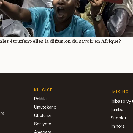
les étouffent-elles la diffusion du savoir en Afrique?
KU GICE
IMIKINO
Politiki
Ibibazo vy
Umutekano
Ijambo
ira
Ubutunzi
Sudoku
Sosiyete
Imihora
Amagara