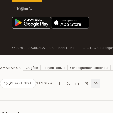
©
2026
LEJOURNAL.AFRICA —
KAKEL ENTERPRISES LLC
.
Uburengan
AMABANGA
#
Algérie
#
Tayeb Bouzid
#
enseignement supérieur
0
NDAKUNDA
SANGIZA