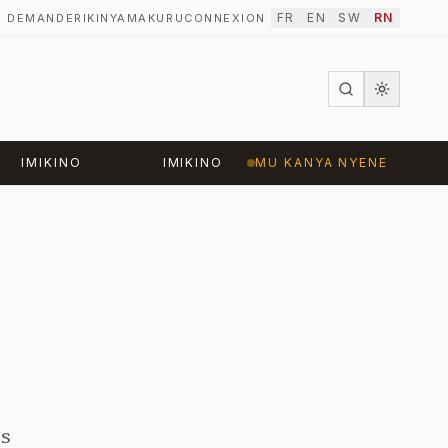
FR
EN
SW
RN
DEMANDER
IKINYAMAKURU
CONNEXION
·
IMIKINO
IMIKINO
MU KANYA NYENE
rs