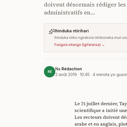
doivent désormais rédiger les 
administratifs en…
Ihinduka ntirihari
Ihinduka ririko ngirakora ntiriboneka muri ur
Fungura intango
(
Igifaransa
) →
Na
Rédaction
RÉ
2 août 2019 · 10:45
·
4
iminota yo gus
Le 21 juillet dernier, T
scientifique a initié un
Les recteurs doivent dés
arabe et en anglais, plu