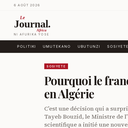
Ja ku biri muri urupapuro
6 AOÛT 2026
Le
Journal.
Africa
NI AFURIKA YOSE
POLITIKI
UMUTEKANO
UBUTUNZI
SOSIYET
SOSIYETE
Pourquoi le franç
en Algérie
C’est une décision qui a surpri
Tayeb Bouzid, le Ministre de 
scientifique a initié une nouv