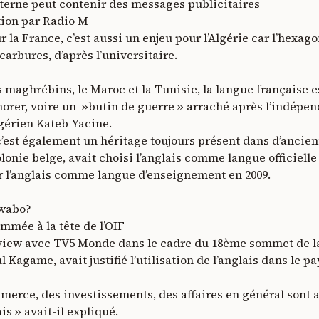
xterne peut contenir des messages publicitaires
tion par Radio M
la France, c’est aussi un enjeu pour l’Algérie car l’hexag
carbures, d’après l’universitaire.
maghrébins, le Maroc et la Tunisie, la langue française e
gnorer, voire un »butin de guerre » arraché après l’indépe
lgérien Kateb Yacine.
c’est également un héritage toujours présent dans d’ancien
nie belge, avait choisi l’anglais comme langue officielle 
r l’anglais comme langue d’enseignement en 2009.
iwabo?
mée à la tête de l’OIF
rview avec TV5 Monde dans le cadre du 18ème sommet de l
 Kagame, avait justifié l’utilisation de l’anglais dans le p
erce, des investissements, des affaires en général sont a
is » avait-il expliqué.