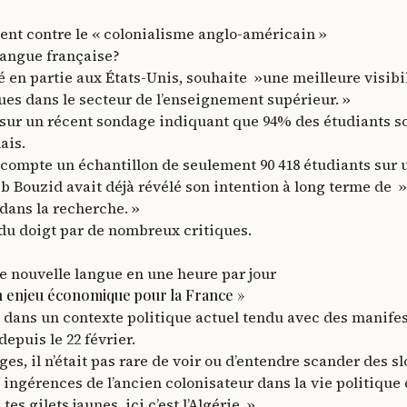
ent contre le « colonialisme anglo-américain »
 langue française?
é en partie aux États-Unis, souhaite »une meilleure visibil
ues dans le secteur de l’enseignement supérieur. »
 sur un récent sondage indiquant que 94% des étudiants so
ais.
compte un échantillon de seulement 90 418 étudiants sur un
yeb Bouzid avait déjà révélé son intention à long terme de »
s dans la recherche. »
 du doigt par de nombreux critiques.
nouvelle langue en une heure par jour
 enjeu économique pour la France »
nt dans un contexte politique actuel tendu avec des manife
depuis le 22 février.
es, il n’était pas rare de voir ou d’entendre scander des s
ngérences de l’ancien colonisateur dans la vie politique d
s gilets jaunes, ici c’est l’Algérie. »