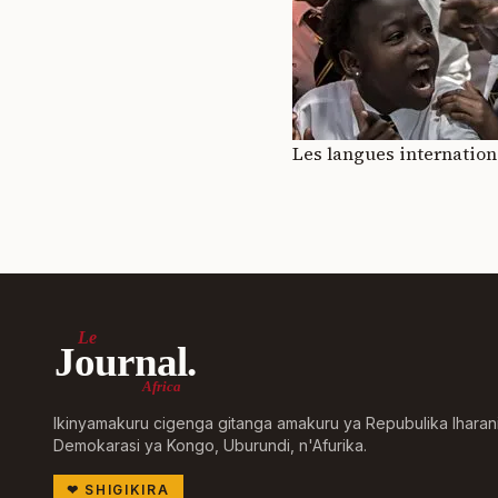
Les langues internationa
Le
Journal.
Africa
Ikinyamakuru cigenga gitanga amakuru ya Repubulika Iharan
Demokarasi ya Kongo, Uburundi, n'Afurika.
❤
SHIGIKIRA