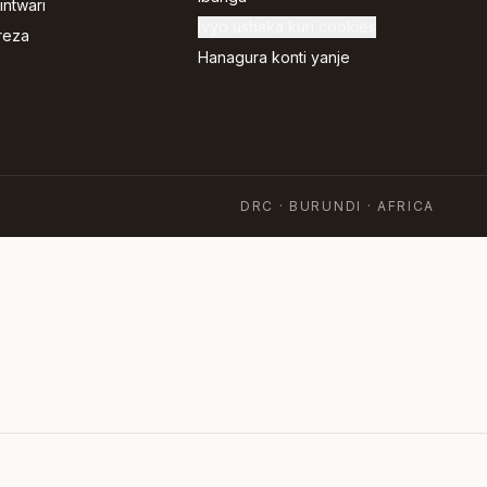
ntwari
Ivyo ushaka kuri cookies
reza
Hanagura konti yanje
DRC · BURUNDI · AFRICA