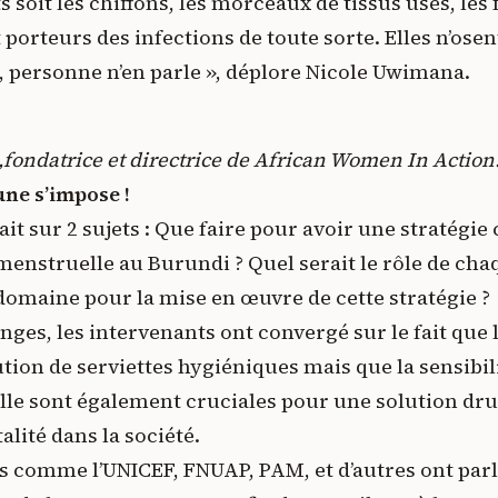
s soit les chiffons, les morceaux de tissus usés, les
 porteurs des infections de toute sorte. Elles n’osen
, personne n’en parle », déplore Nicole Uwimana.
ondatrice et directrice de African Women In Actio
ne s’impose !
it sur 2 sujets : Que faire pour avoir une stratégi
menstruelle au Burundi ? Quel serait le rôle de cha
domaine pour la mise en œuvre de cette stratégie ?
ges, les intervenants ont convergé sur le fait que l
tion de serviettes hygiéniques mais que la sensibili
lle sont également cruciales pour une solution dru
ité dans la société.
s comme l’UNICEF, FNUAP, PAM, et d’autres ont parl