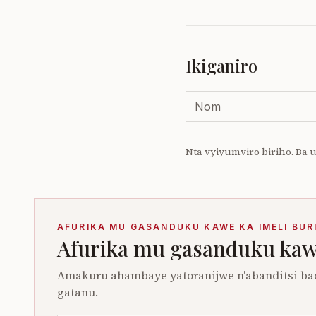
Ikiganiro
Nta vyiyumviro biriho. Ba
AFURIKA MU GASANDUKU KAWE KA IMELI BUR
Afurika mu gasanduku kawe
Amakuru ahambaye yatoranijwe n'abanditsi ba
gatanu.