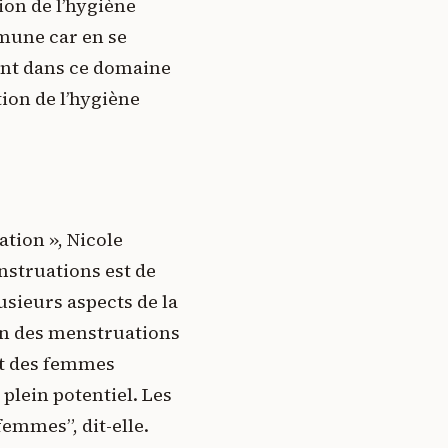
ion de l’hygiène
mmune car en se
ant dans ce domaine
ion de l’hygiène
tion », Nicole
nstruations est de
usieurs aspects de la
ion des menstruations
et des femmes
 plein potentiel. Les
femmes”, dit-elle.