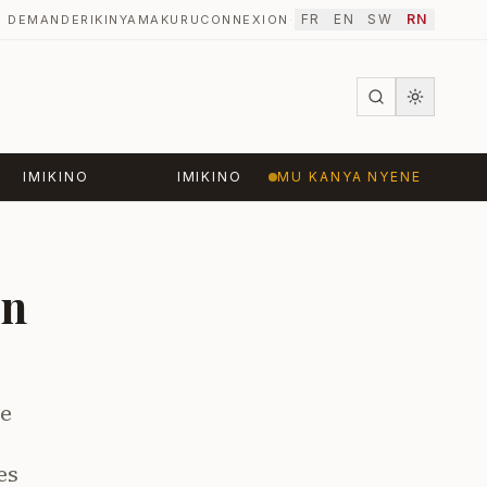
FR
EN
SW
RN
DEMANDER
IKINYAMAKURU
CONNEXION
·
IMIKINO
IMIKINO
MU KANYA NYENE
in
le
es