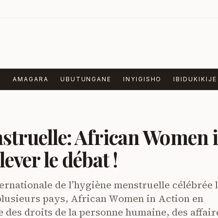
E
AMAGARA
UBUTUNGANE
INYIGISHO
IBIDUKIKIJE
struelle: African Women 
ever le débat !
ternationale de l’hygiène menstruelle célébrée 
plusieurs pays, African Women in Action en
e des droits de la personne humaine, des affair