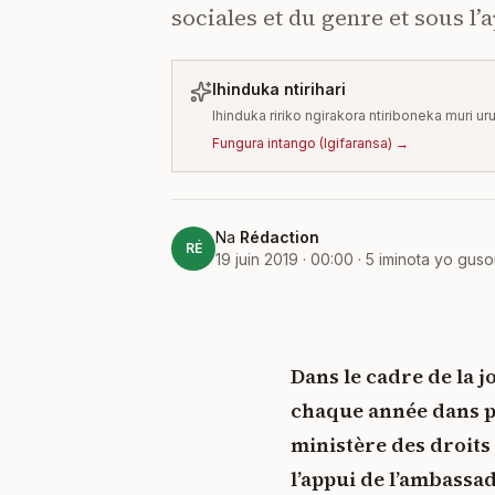
sociales et du genre et sous l
Ihinduka ntirihari
Ihinduka ririko ngirakora ntiriboneka muri ur
Fungura intango
(
Igifaransa
) →
Na
Rédaction
RÉ
19 juin 2019 · 00:00
·
5
iminota yo gus
Dans le cadre de la 
chaque année dans p
ministère des droits 
l’appui de l’ambassa