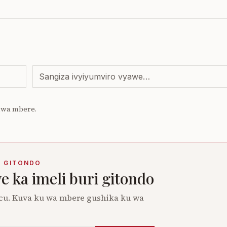
 uwa mbere.
I GITONDO
 ka imeli buri gitondo
cu. Kuva ku wa mbere gushika ku wa