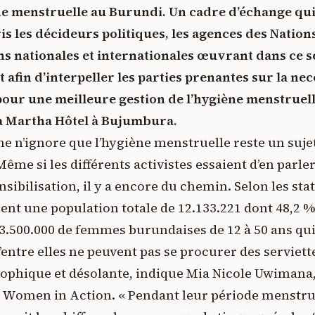
ène menstruelle au Burundi. Un cadre d’échange qui
s les décideurs politiques, les agences des Nation
ns nationales et internationales œuvrant dans ce se
at afin d’interpeller les parties prenantes sur la ne
our une meilleure gestion de l’hygiène menstruell
u à Martha Hôtel à Bujumbura.
e n’ignore que l’hygiène menstruelle reste un suje
ême si les différents activistes essaient d’en parle
ibilisation, il y a encore du chemin. Selon les stat
ent une population totale de 12.133.221 dont 48,2 
 3.500.000 de femmes burundaises de 12 à 50 ans qui
entre elles ne peuvent pas se procurer des serviett
rophique et désolante, indique Mia Nicole Uwimana,
n Women in Action. « Pendant leur période menstruel