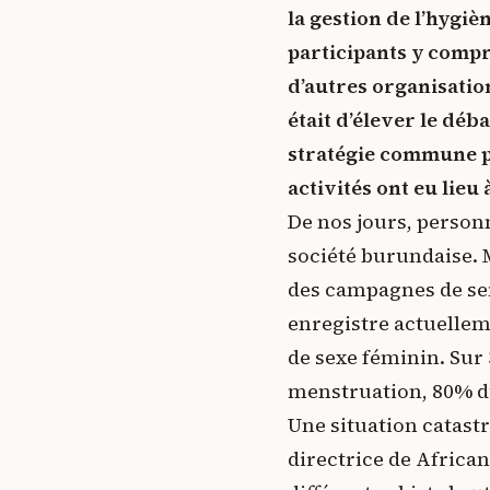
la gestion de l’hygi
participants y compri
d’autres organisatio
était d’élever le déb
stratégie commune p
activités ont eu lie
De nos jours, personn
société burundaise. M
des campagnes de sens
enregistre actuellem
de sexe féminin. Sur
menstruation, 80% d’
Une situation catast
directrice de Africa