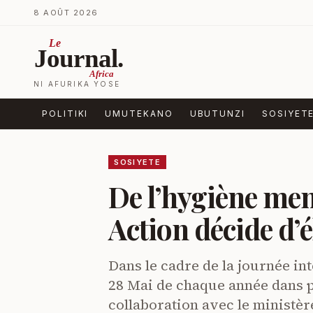
Ja ku biri muri urupapuro
8 AOÛT 2026
Le
Journal.
Africa
NI AFURIKA YOSE
POLITIKI
UMUTEKANO
UBUTUNZI
SOSIYET
SOSIYETE
De l’hygiène men
Action décide d’él
Dans le cadre de la journée in
28 Mai de chaque année dans 
collaboration avec le ministèr