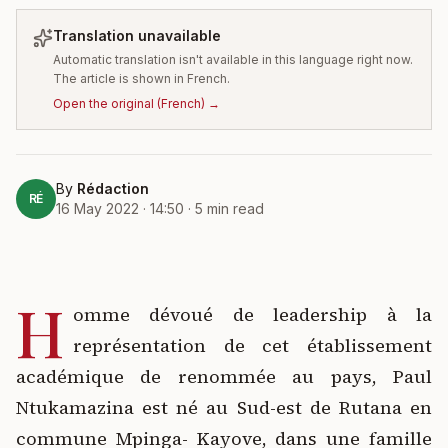
Translation unavailable
Automatic translation isn't available in this language right now.
The article is shown in French.
Open the original
(
French
) →
By
Rédaction
RÉ
16 May 2022 · 14:50
·
5
min read
H
omme dévoué de leadership à la
représentation de cet établissement
académique de renommée au pays, Paul
Ntukamazina est né au Sud-est de Rutana en
commune Mpinga- Kayove, dans une famille