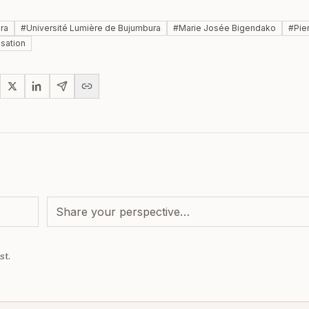
ra
#
Université Lumière de Bujumbura
#
Marie Josée Bigendako
#
Pie
isation
st.