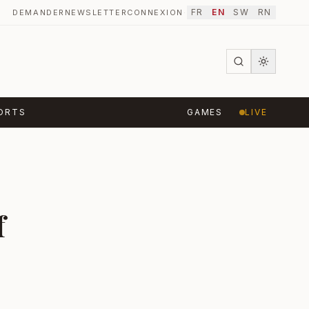
FR
EN
SW
RN
DEMANDER
NEWSLETTER
CONNEXION
·
ORTS
GAMES
LIVE
f