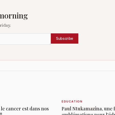
 morning
riday.
Subscribe
EDUCATION
 le cancer est dans nos
Paul Ntukamazina, une 
!!
emblématique pour l’éd