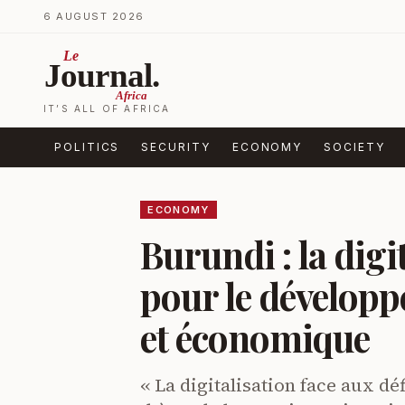
Skip to content
6 AUGUST 2026
Le
Journal.
Africa
IT’S ALL OF AFRICA
POLITICS
SECURITY
ECONOMY
SOCIETY
ECONOMY
Burundi : la digi
pour le développ
et économique
« La digitalisation face aux déf