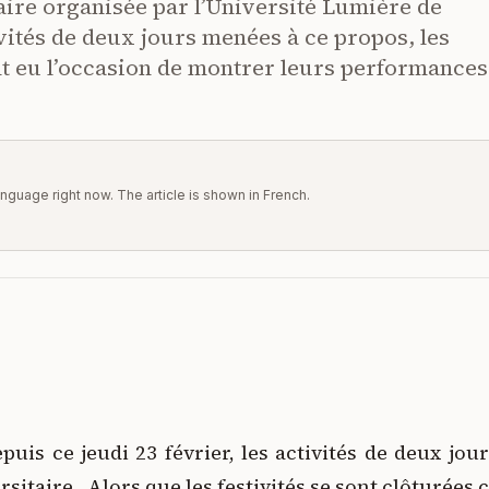
aire organisée par l’Université Lumière de
vités de deux jours menées à ce propos, les
nt eu l’occasion de montrer leurs performances
 language right now. The article is shown in French.
is ce jeudi 23 février, les activités de deux jour
sitaire. Alors que les festivités se sont clôturées c