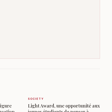
SOCIETY
figure
Light Award, une opportunité aux
ucation
jeunes étudiants de penser à