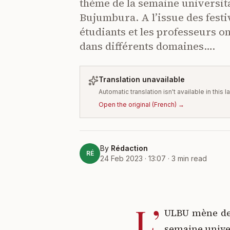
thème de la semaine universit
Bujumbura. A l’issue des festi
étudiants et les professeurs o
dans différents domaines….
Translation unavailable
Automatic translation isn't available in this
Open the original
(
French
) →
By
Rédaction
RÉ
24 Feb 2023 · 13:07
·
3
min read
L’
ULBU mène depu
semaine univer