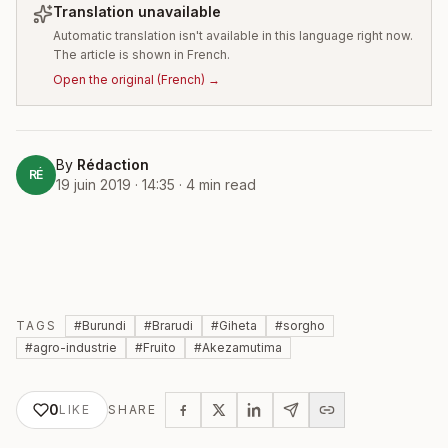
Translation unavailable
Automatic translation isn't available in this language right now.
The article is shown in French.
Open the original
(
French
) →
By
Rédaction
RÉ
19 juin 2019 · 14:35
·
4
min read
TAGS
#
Burundi
#
Brarudi
#
Giheta
#
sorgho
#
agro-industrie
#
Fruito
#
Akezamutima
0
LIKE
SHARE