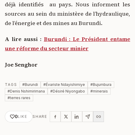
déjà identifiés au pays. Nous informent les
sources au sein du ministère de l’hydraulique,
de l’énergie et des mines au Burundi.
A lire aussi :
Burundi : Le Président entame
une réforme du secteur minier
Joe Senghor
TAGS
#
Burundi
#
Évariste Ndayishimiye
#
Bujumbura
#
Denis Nshimirimana
#
Désiré Niyongabo
#
minerais
#
terres rares
0
LIKE
SHARE