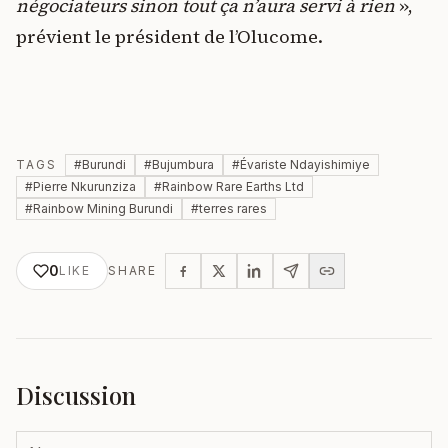
négociateurs sinon tout ça n’aura servi à rien
»,
prévient le président de l’Olucome.
TAGS
#
Burundi
#
Bujumbura
#
Évariste Ndayishimiye
#
Pierre Nkurunziza
#
Rainbow Rare Earths Ltd
#
Rainbow Mining Burundi
#
terres rares
0
LIKE
SHARE
Discussion