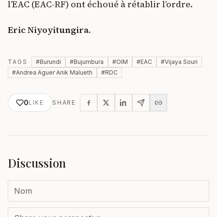
l’EAC (EAC-RF) ont échoué à rétablir l’ordre.
Eric Niyoyitungira.
TAGS
#
Burundi
#
Bujumbura
#
OIM
#
EAC
#
Vijaya Souri
#
Andrea Aguer Ariik Malueth
#
RDC
0
LIKE
SHARE
Discussion