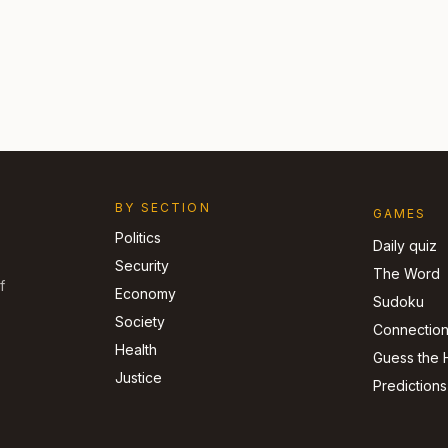
BY SECTION
GAMES
Politics
Daily quiz
Security
The Word
f
Economy
Sudoku
Society
Connectio
Health
Guess the 
Justice
Predictions