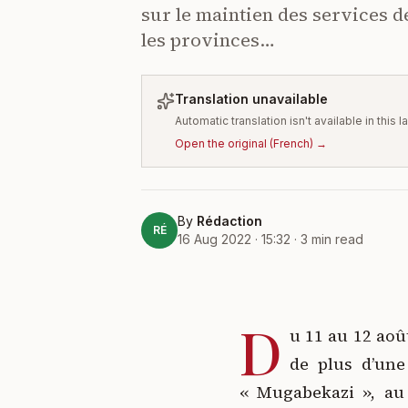
sur le maintien des services d
les provinces…
Translation unavailable
Automatic translation isn't available in this
Open the original
(
French
) →
By
Rédaction
RÉ
16 Aug 2022 · 15:32
·
3
min read
D
u 11 au 12 août
de plus d’une
« Mugabekazi », au 