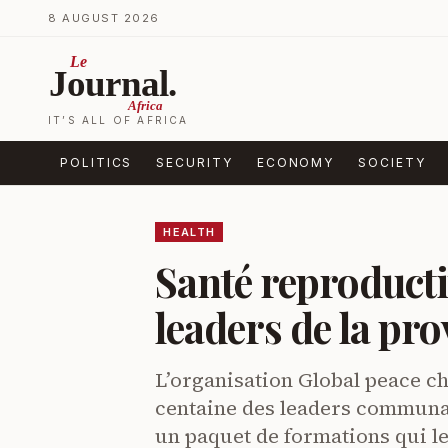
Skip to content
8 AUGUST 2026
Le
Journal.
Africa
IT’S ALL OF AFRICA
POLITICS
SECURITY
ECONOMY
SOCIETY
HEALTH
Santé reproductiv
leaders de la p
L’organisation Global peace ch
centaine des leaders communau
un paquet de formations qui l