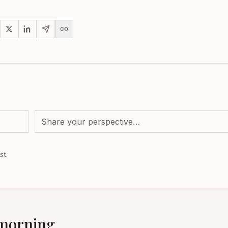
st.
 morning