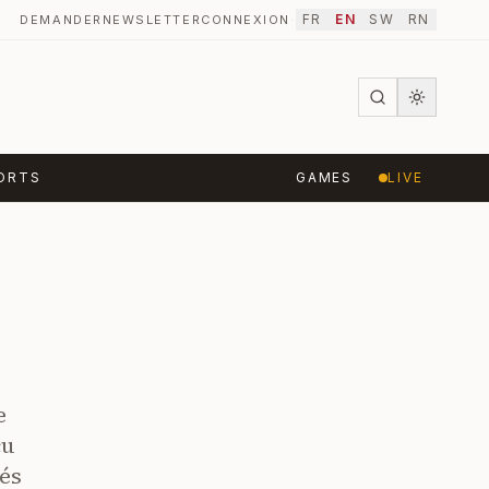
FR
EN
SW
RN
DEMANDER
NEWSLETTER
CONNEXION
·
ORTS
GAMES
LIVE
e
çu
tés