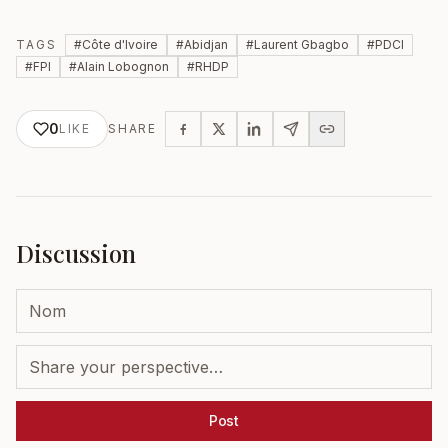
TAGS
#
Côte d'Ivoire
#
Abidjan
#
Laurent Gbagbo
#
PDCI
#
FPI
#
Alain Lobognon
#
RHDP
0
LIKE
SHARE
Discussion
Post