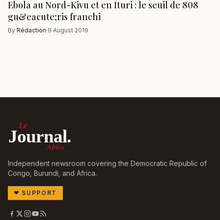
Ebola au Nord-Kivu et en Ituri : le seuil de 808
gu&eacute;ris franchi
By
Rédaction
·
9 August 2019
Le
Journal.
Africa
Independent newsroom covering the Democratic Republic of
Congo, Burundi, and Africa.
❤
SUPPORT