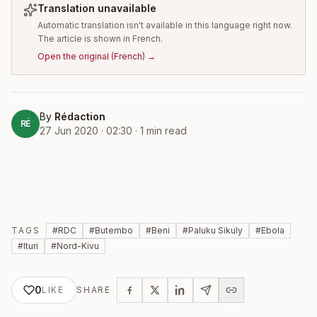
Translation unavailable
Automatic translation isn't available in this language right now.
The article is shown in French.
Open the original
(
French
) →
By
Rédaction
RÉ
27 Jun 2020 · 02:30
·
1
min read
TAGS
#
RDC
#
Butembo
#
Beni
#
Paluku Sikuly
#
Ebola
#
Ituri
#
Nord-Kivu
0
LIKE
SHARE