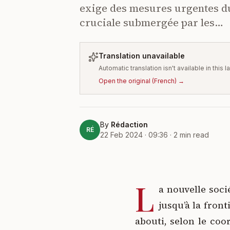
exige des mesures urgentes d
cruciale submergée par les…
Translation unavailable
Automatic translation isn't available in this
Open the original
(
French
) →
By
Rédaction
RÉ
22 Feb 2024 · 09:36
·
2
min read
L
a nouvelle soci
jusqu’à la front
abouti, selon le coo