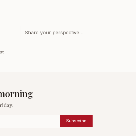
st.
 morning
riday.
Subscribe