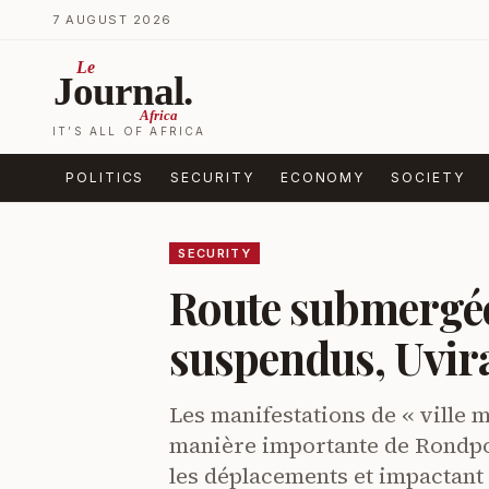
Skip to content
7 AUGUST 2026
Le
Journal.
Africa
IT’S ALL OF AFRICA
POLITICS
SECURITY
ECONOMY
SOCIETY
SECURITY
Route submergée
suspendus, Uvir
Les manifestations de « ville 
manière importante de Rondpoi
les déplacements et impactant 