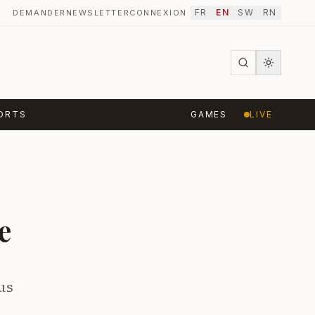
FR
EN
SW
RN
DEMANDER
NEWSLETTER
CONNEXION
·
ORTS
GAMES
LIVE
e
us