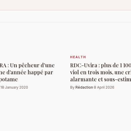
HEALTH
A : Un pêcheur d’une
RDC-Uvira : plus de 1 100
ine d’année happé par
viol en trois mois, une cr
opotame
alarmante et sous-esti
·
18 January 2020
By
Rédaction
·
8 April 2026