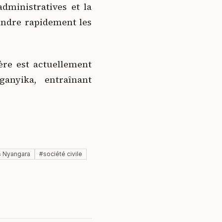
administratives et la
rendre rapidement les
ère est actuellement
nyika, entraînant
s Nyangara
#
société civile