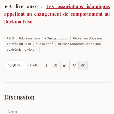
►À lire aussi :
Les associations islamiques
appellent au changement de comportement au
Burkina Faso
TAGS
#
Burkina Faso
#
Ouagadougou
#
Abraham Boussim
#
Armée du Salut
#
Salia Koné
#
Drissa Modeste Sessouma
#
extrémisme violent
0
LIKE
SHARE
Discussion