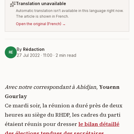
Translation unavailable
Automatic translation isn't available in this language right now.
The article is shown in French.
Open the original
(
French
) →
By
Rédaction
RÉ
27 Jul 2022 · 11:00
·
2
min read
Avec notre correspondant à Abidjan
,
Youenn
Gourlay
Ce mardi soir, la réunion a duré près de deux
heures au siège du RHDP, les cadres du parti
étaient réunis pour dresser
le bilan détaillé
des élections tendues des secrétaires