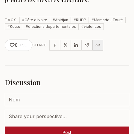
prendre les mesures adéquates.
TAGS
#
Côte d'Ivoire
#
Abidjan
#
RHDP
#
Mamadou Touré
#
Kouto
#
élections départementales
#
violences
0
LIKE
SHARE
Discussion
Post