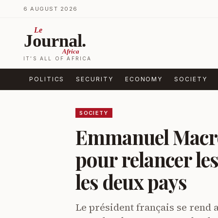
Skip to content
6 AUGUST 2026
Le
Journal.
Africa
IT’S ALL OF AFRICA
POLITICS
SECURITY
ECONOMY
SOCIETY
SOCIETY
Emmanuel Macro
pour relancer le
les deux pays
Le président français se rend 