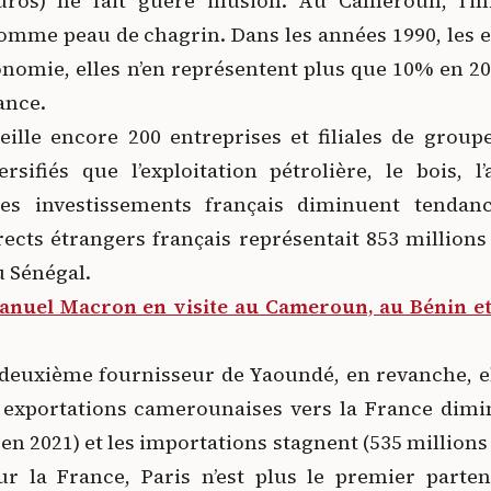
uros) ne fait guère illusion. Au Cameroun, l’
comme peau de chagrin. Dans les années 1990, les e
onomie, elles n’en représentent plus que 10% en 202
ance.
eille encore 200 entreprises et filiales de group
sifiés que l’exploitation pétrolière, le bois, l
les investissements français diminuent tendan
rects étrangers français représentait 853 millions 
u Sénégal.
nuel Macron en visite au Cameroun, au Bénin et
e deuxième fournisseur de Yaoundé, en revanche, el
s exportations camerounaises vers la France dim
 en 2021) et les importations stagnent (535 millions d
our la France, Paris n’est plus le premier part