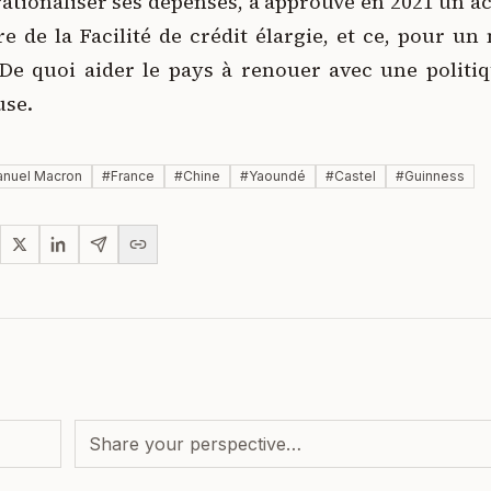
rationaliser ses dépenses, a approuvé en 2021 un 
re de la Facilité de crédit élargie, et ce, pour un
 De quoi aider le pays à renouer avec une politi
use.
nuel Macron
#
France
#
Chine
#
Yaoundé
#
Castel
#
Guinness