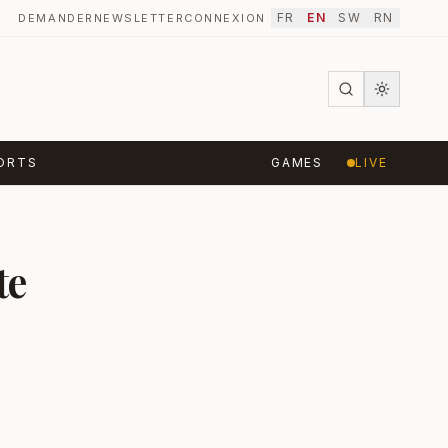
FR
EN
SW
RN
DEMANDER
NEWSLETTER
CONNEXION
·
ORTS
GAMES
LIVE
te