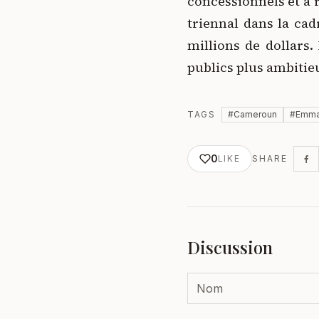
concessionnels et à 
triennal dans la cad
millions de dollars.
publics plus ambitie
TAGS
#
Cameroun
#
Emma
0
LIKE
SHARE
Discussion