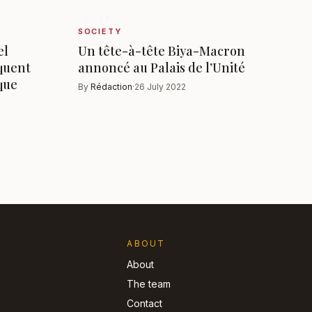
SOCIETY
el
Un tête-à-tête Biya-Macron
quent
annoncé au Palais de l’Unité
ique
By
Rédaction
·
26 July 2022
ABOUT
About
The team
Contact