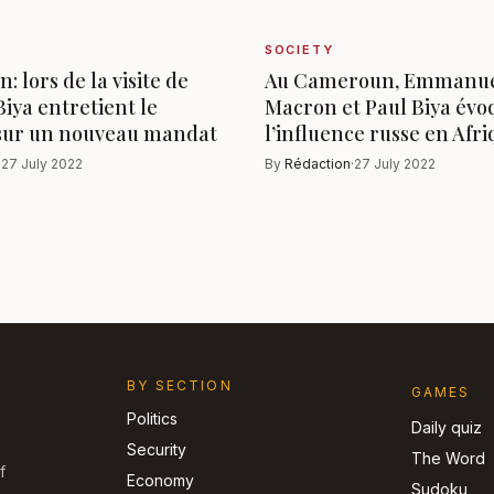
SOCIETY
 lors de la visite de
Au Cameroun, Emmanu
iya entretient le
Macron et Paul Biya évo
sur un nouveau mandat
l’influence russe en Afr
·
27 July 2022
By
Rédaction
·
27 July 2022
BY SECTION
GAMES
Politics
Daily quiz
Security
The Word
f
Economy
Sudoku