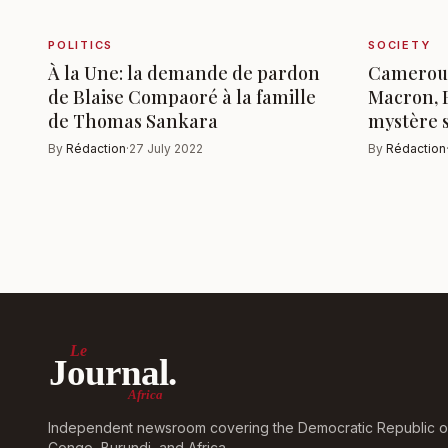
POLITICS
SOCIETY
À la Une: la demande de pardon
Cameroun:
de Blaise Compaoré à la famille
Macron, B
de Thomas Sankara
mystère 
By
Rédaction
·
27 July 2022
By
Rédaction
Le
Journal.
Africa
Independent newsroom covering the Democratic Republic o
Congo, Burundi, and Africa.