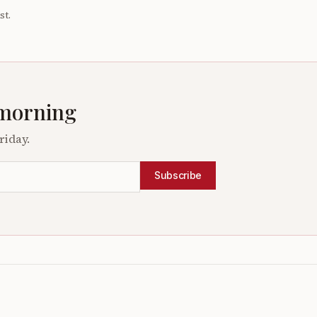
st.
 morning
riday.
Subscribe