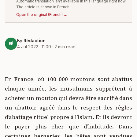
Automatic translation isn't available in this language right now.
The article is shown in French.
Open the original
(
French
) →
By
Rédaction
RÉ
4 Jul 2022 · 11:00
·
2
min read
En France, où 100 000 moutons sont abattus
chaque année, les musulmans s’apprêtent à
acheter un mouton qui devra être sacrifié dans
un abattoir agréé dans le respect des règles
d’abattage rituel propre à l’islam. Et ils devront
le payer plus cher que d’habitude. Dans
certaines bergeries, les bêtes sont vendues