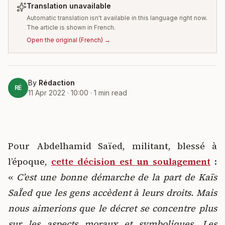
Translation unavailable
Automatic translation isn't available in this language right now.
The article is shown in French.
Open the original
(
French
) →
By
Rédaction
RÉ
11 Apr 2022 · 10:00
·
1
min read
Pour Abdelhamid Saïed, militant, blessé à
l’époque,
cette décision est un soulagement
:
«
C’est une bonne démarche de la part de Kaïs
SaÏed que les gens accèdent à leurs droits. Mais
nous aimerions que le décret se concentre plus
sur les aspects moraux et symboliques. Les