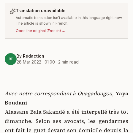
Translation unavailable
Automatic translation isn't available in this language right now.
The article is shown in French.
Open the original
(
French
) →
By
Rédaction
RÉ
28 Mar 2022 · 01:00
·
2
min read
Avec notre correspondant à Ouagadougou
,
Yaya
Boudani
Alassane Bala Sakandé a été interpellé très tôt
dimanche. Selon ses avocats, les gendarmes
ont fait le guet devant son domicile depuis la