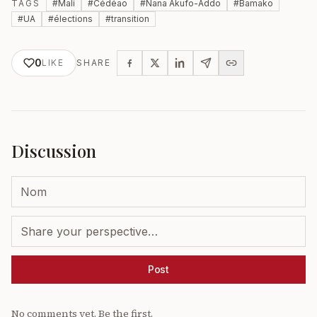
TAGS
#
Mali
#
Cédéao
#
Nana Akufo-Addo
#
Bamako
#
UA
#
élections
#
transition
0
LIKE
SHARE
Discussion
Post
No comments yet. Be the first.