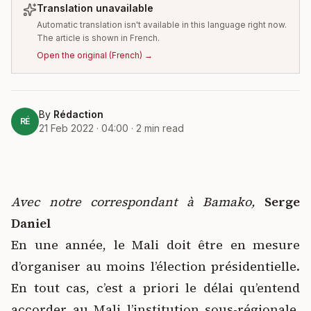
Translation unavailable
Automatic translation isn't available in this language right now.
The article is shown in French.
Open the original
(
French
) →
By
Rédaction
RÉ
21 Feb 2022 · 04:00
·
2
min read
Avec notre correspondant à Bamako,
Serge
Daniel
En une année, le Mali doit être en mesure
d’organiser au moins l’élection présidentielle.
En tout cas, c’est a priori le délai qu’entend
accorder au Mali l’institution sous-régionale.