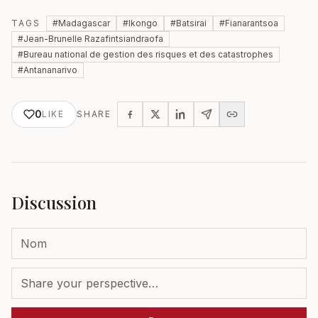
TAGS
#
Madagascar
#
Ikongo
#
Batsirai
#
Fianarantsoa
#
Jean-Brunelle Razafintsiandraofa
#
Bureau national de gestion des risques et des catastrophes
#
Antananarivo
0
LIKE
SHARE
Discussion