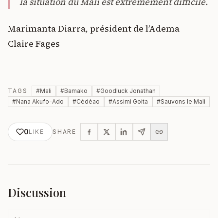
la situation du Mali est extrêmement difficile.
Marimanta Diarra, président de l’Adema
Claire Fages
TAGS
#
Mali
#
Bamako
#
Goodluck Jonathan
#
Nana Akufo-Ado
#
Cédéao
#
Assimi Goita
#
Sauvons le Mali
0
LIKE
SHARE
Discussion