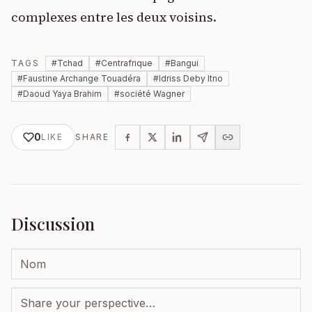
complexes entre les deux voisins.
TAGS
#
Tchad
#
Centrafrique
#
Bangui
#
Faustine Archange Touadéra
#
Idriss Deby Itno
#
Daoud Yaya Brahim
#
société Wagner
0
LIKE
SHARE
Discussion