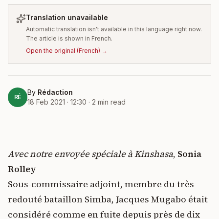
Translation unavailable
Automatic translation isn't available in this language right now.
The article is shown in French.
Open the original
(
French
) →
By
Rédaction
RÉ
18 Feb 2021 · 12:30
·
2
min read
Avec notre envoyée spéciale à Kinshasa
,
Sonia
Rolley
Sous-commissaire adjoint, membre du très
redouté bataillon Simba, Jacques Mugabo était
considéré comme en fuite depuis près de dix