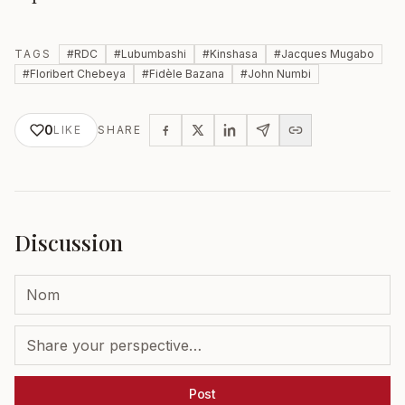
TAGS
#
RDC
#
Lubumbashi
#
Kinshasa
#
Jacques Mugabo
#
Floribert Chebeya
#
Fidèle Bazana
#
John Numbi
0
LIKE
SHARE
Discussion
Post