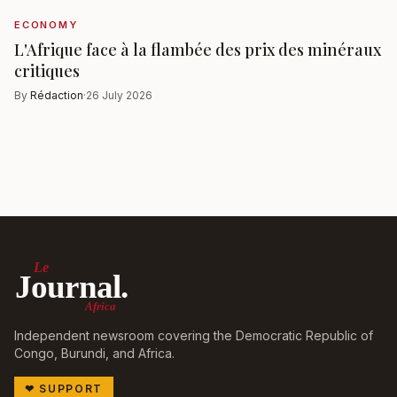
ECONOMY
L'Afrique face à la flambée des prix des minéraux
critiques
By
Rédaction
·
26 July 2026
Le
Journal.
Africa
Independent newsroom covering the Democratic Republic of
Congo, Burundi, and Africa.
❤
SUPPORT