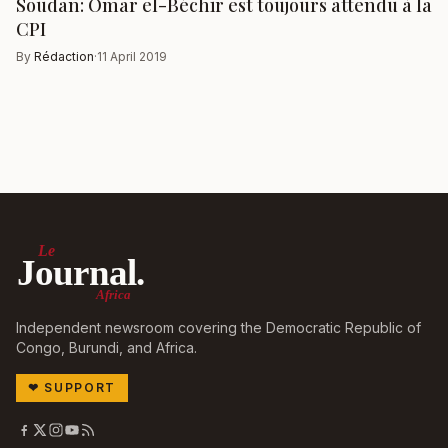
Soudan: Omar el-Béchir est toujours attendu à la
CPI
By
Rédaction
·
11 April 2019
Le
Journal.
Africa
Independent newsroom covering the Democratic Republic of
Congo, Burundi, and Africa.
❤
SUPPORT