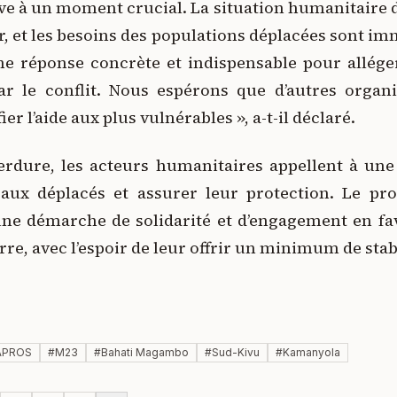
rive à un moment crucial. La situation humanitaire d
r, et les besoins des populations déplacées sont i
e réponse concrète et indispensable pour alléger
ar le conflit. Nous espérons que d’autres organi
er l’aide aux plus vulnérables », a-t-il déclaré.
perdure, les acteurs humanitaires appellent à une
 aux déplacés et assurer leur protection. Le 
 une démarche de solidarité et d’engagement en f
rre, avec l’espoir de leur offrir un minimum de stabi
APROS
#
M23
#
Bahati Magambo
#
Sud-Kivu
#
Kamanyola