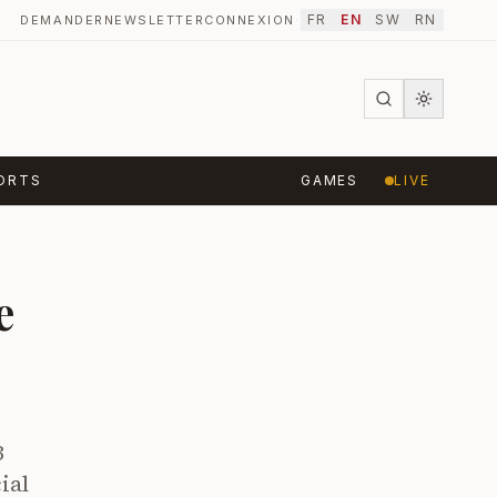
FR
EN
SW
RN
DEMANDER
NEWSLETTER
CONNEXION
·
ORTS
GAMES
LIVE
e
3
ial