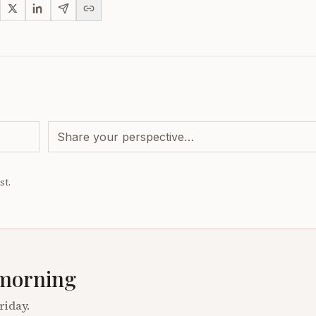
st.
 morning
riday.