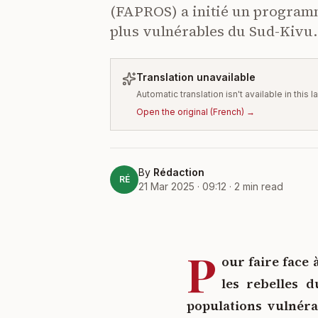
(FAPROS) a initié un programm
plus vulnérables du Sud-Kivu.
Translation unavailable
Automatic translation isn't available in this
Open the original
(
French
) →
By
Rédaction
RÉ
21 Mar 2025 · 09:12
·
2
min read
P
our faire face 
les rebelles 
populations vulnérab