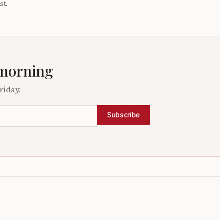
st.
 morning
riday.
Subscribe