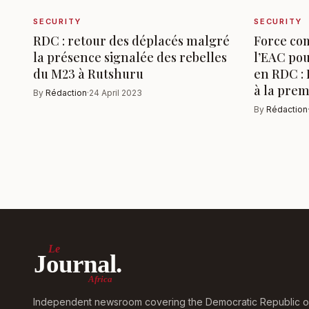
SECURITY
SECURITY
RDC : retour des déplacés malgré
Force co
la présence signalée des rebelles
l’EAC pou
du M23 à Rutshuru
en RDC :
à la pre
By
Rédaction
·
24 April 2023
By
Rédaction
Le
Journal.
Africa
Independent newsroom covering the Democratic Republic o