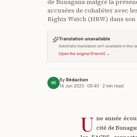
de Bunagana malgré la présenc
accusées de cohabiter avec les
Rights Watch (HRW) dans son 
Translation unavailable
Automatic translation isn't available in this
Open the original
(
French
) →
By
Rédaction
RÉ
14 Jun 2023 · 09:40
·
2
min read
U
ne année écoul
cité de Bunaga