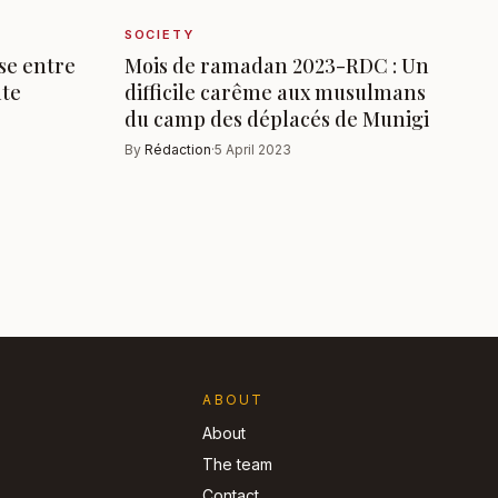
SOCIETY
se entre
Mois de ramadan 2023-RDC : Un
nte
difficile carême aux musulmans
du camp des déplacés de Munigi
By
Rédaction
·
5 April 2023
ABOUT
About
The team
Contact