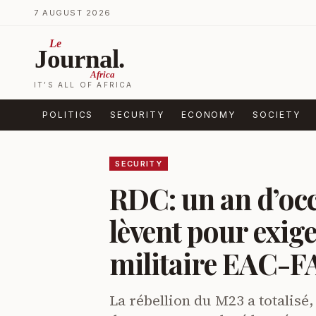
Skip to content
7 AUGUST 2026
Le
Journal.
Africa
IT’S ALL OF AFRICA
POLITICS
SECURITY
ECONOMY
SOCIETY
SECURITY
RDC: un an d’occ
lèvent pour exige
militaire EAC-
La rébellion du M23 a totalisé,