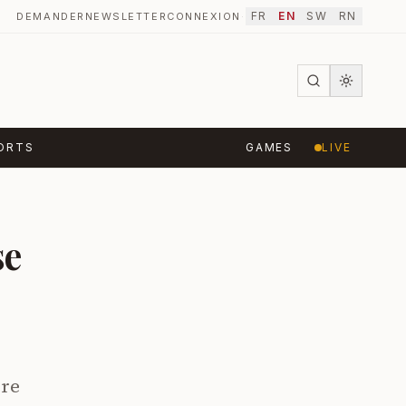
FR
EN
SW
RN
DEMANDER
NEWSLETTER
CONNEXION
·
ORTS
GAMES
LIVE
se
ère