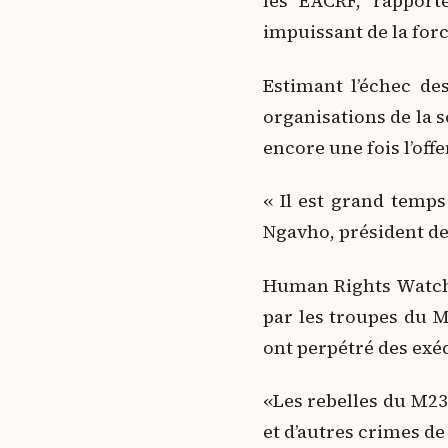
les EACRF, rapporte
impuissant de la for
Estimant l’échec des
organisations de la 
encore une fois l’off
« Il est grand temp
Ngavho, président de 
Human Rights Watch 
par les troupes du 
ont perpétré des exéc
«Les rebelles du M23
et d’autres crimes d