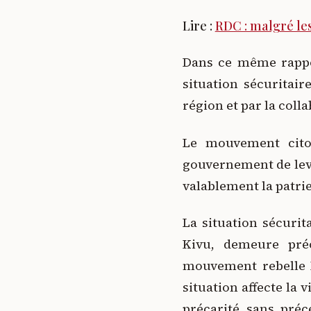
Lire :
RDC : malgré les
Dans ce même rappor
situation sécuritai
région et par la col
Le mouvement cito
gouvernement de lever
valablement la patrie 
La situation sécurit
Kivu, demeure préo
mouvement rebelle 
situation affecte la 
précarité sans préc