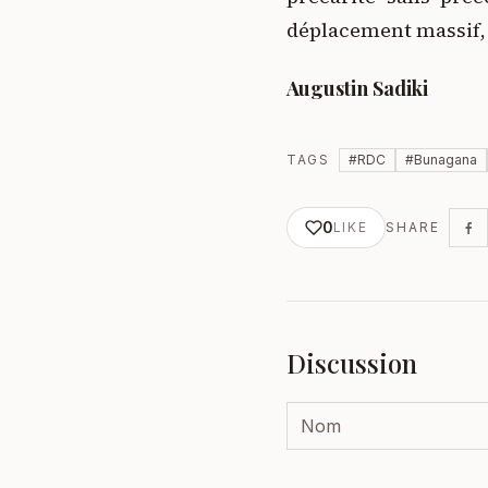
déplacement massif, l
Augustin Sadiki
TAGS
#
RDC
#
Bunagana
0
LIKE
SHARE
Discussion