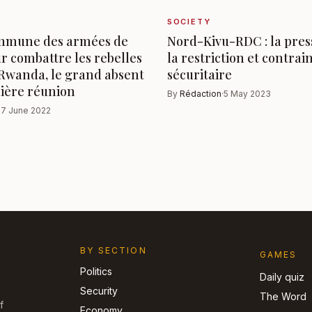
SOCIETY
mmune des armées de
Nord-Kivu-RDC : la pres
r combattre les rebelles
la restriction et contrai
 Rwanda, le grand absent
sécuritaire
mière réunion
By
Rédaction
·
5 May 2023
·
7 June 2022
BY SECTION
GAMES
Politics
Daily quiz
Security
The Word
f
Economy