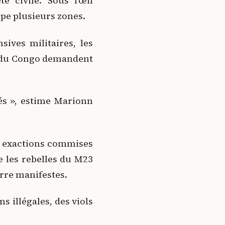
é civile. Sous l’œil
upe plusieurs zones.
sives militaires, les
ue du Congo demandent
és », estime Marionn
s exactions commises
 les rebelles du M23
uerre manifestes.
 illégales, des viols