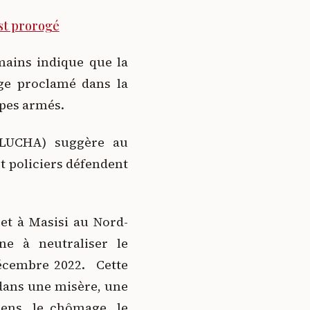
est prorogé
mains indique que la
ège proclamé dans la
upes armés.
(LUCHA) suggère au
et policiers défendent
 et à Masisi au Nord-
ne à neutraliser le
écembre 2022. Cette
t dans une misère, une
iens, le chômage, le