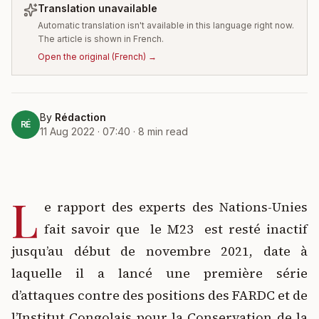
Translation unavailable
Automatic translation isn't available in this language right now.
The article is shown in French.
Open the original
(
French
) →
By
Rédaction
RÉ
11 Aug 2022 · 07:40
·
8
min read
L
e rapport des experts des Nations-Unies
fait savoir que le M23 est resté inactif
jusqu’au début de novembre 2021, date à
laquelle il a lancé une première série
d’attaques contre des positions des FARDC et de
l’Institut Congolais pour la Conservation de la