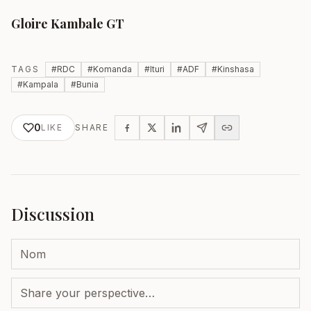
Gloire Kambale GT
TAGS
#
RDC
#
Komanda
#
Ituri
#
ADF
#
Kinshasa
#
Kampala
#
Bunia
0
LIKE
SHARE
Discussion