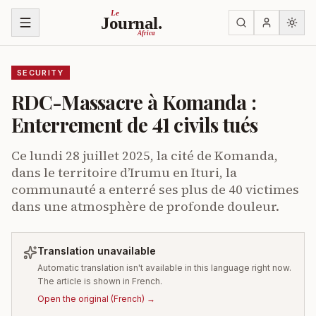
Skip to content
Le
Journal.
Africa
SECURITY
RDC-Massacre à Komanda :
Enterrement de 41 civils tués
Ce lundi 28 juillet 2025, la cité de Komanda,
dans le territoire d’Irumu en Ituri, la
communauté a enterré ses plus de 40 victimes
dans une atmosphère de profonde douleur.
Translation unavailable
Automatic translation isn't available in this language right now.
The article is shown in French.
Open the original
(
French
) →