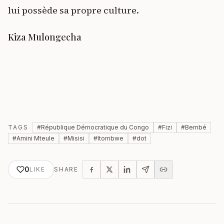
lui possède sa propre culture.
Kiza Mulongecha
TAGS
#
République Démocratique du Congo
#
Fizi
#
Bembé
#
Amini Mteule
#
Misisi
#
Itombwe
#
dot
0
LIKE
SHARE