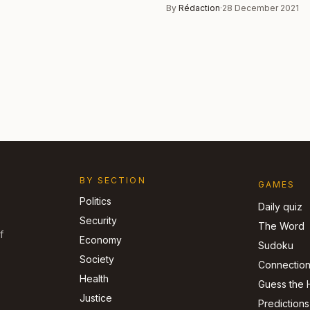
By
Rédaction
·
28 December 2021
BY SECTION
GAMES
Politics
Daily quiz
Security
The Word
f
Economy
Sudoku
Society
Connectio
Health
Guess the 
Justice
Predictions