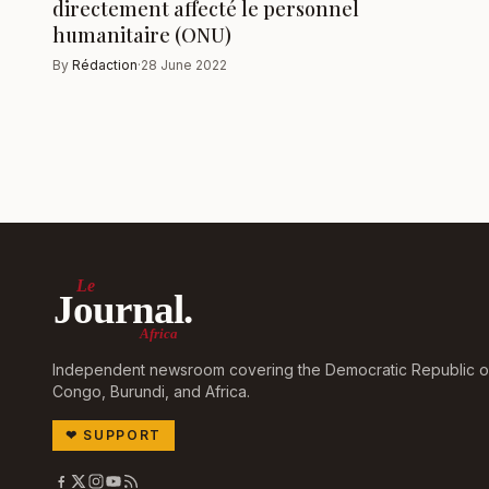
directement affecté le personnel
humanitaire (ONU)
By
Rédaction
·
28 June 2022
Le
Journal.
Africa
Independent newsroom covering the Democratic Republic o
Congo, Burundi, and Africa.
❤
SUPPORT