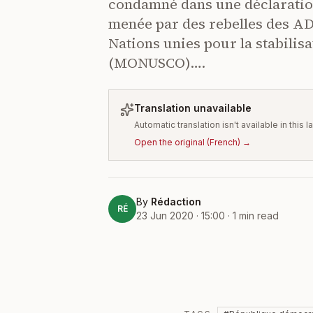
condamné dans une déclaration 
menée par des rebelles des ADF
Nations unies pour la stabili
(MONUSCO)….
Translation unavailable
Automatic translation isn't available in this
Open the original
(
French
) →
By
Rédaction
RÉ
23 Jun 2020 · 15:00
·
1
min read