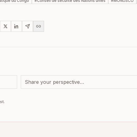
atique du Congo
#
Conseil de sécurité des Nations unies
#
MONUSCO
st.