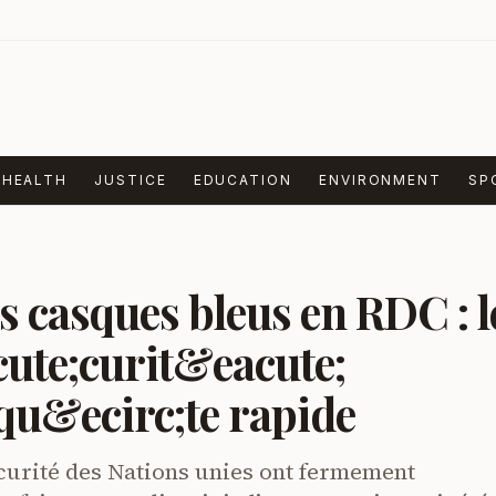
HEALTH
JUSTICE
EDUCATION
ENVIRONMENT
SP
s casques bleus en RDC : l
cute;curit&eacute;
u&ecirc;te rapide
curité des Nations unies ont fermement