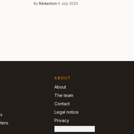
By
Rédaction
·
4 July 2020
ABOUT
About
The team
Contact
Legal notice
ns
Privacy
Hero
Cookie preferences