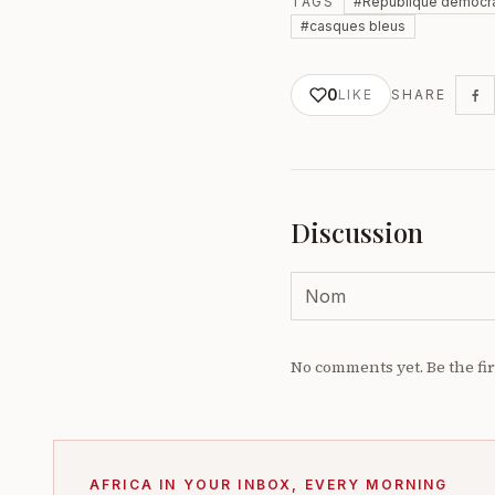
TAGS
#
République démocr
#
casques bleus
0
LIKE
SHARE
Discussion
No comments yet. Be the fir
AFRICA IN YOUR INBOX, EVERY MORNING