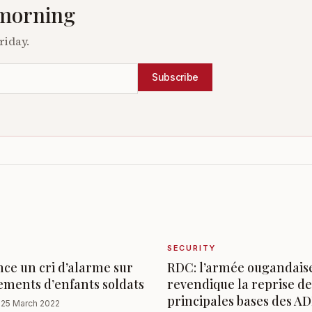
 morning
riday.
Subscribe
SECURITY
ce un cri d’alarme sur
RDC: l’armée ougandais
ements d’enfants soldats
revendique la reprise de
principales bases des A
·
25 March 2022