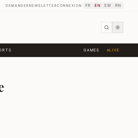
FR
EN
SW
RN
DEMANDER
NEWSLETTER
CONNEXION
·
ORTS
GAMES
LIVE
e