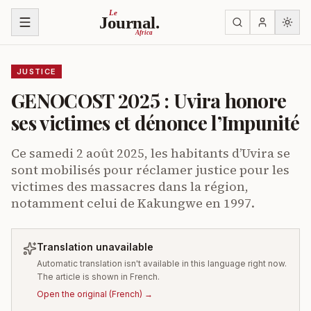
Skip to content
Le
Journal.
Africa
JUSTICE
GENOCOST 2025 : Uvira honore
ses victimes et dénonce l’Impunité
Ce samedi 2 août 2025, les habitants d’Uvira se
sont mobilisés pour réclamer justice pour les
victimes des massacres dans la région,
notamment celui de Kakungwe en 1997.
Translation unavailable
Automatic translation isn't available in this language right now.
The article is shown in French.
Open the original
(
French
) →