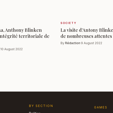
SOCIETY
sa, Anthony Blinken
La visite d’Antony Blink
intégrité territoriale de
de nombreuses attentes
By
Rédaction
·
9 August 2022
·
10 August 2022
BY SECTION
GAMES