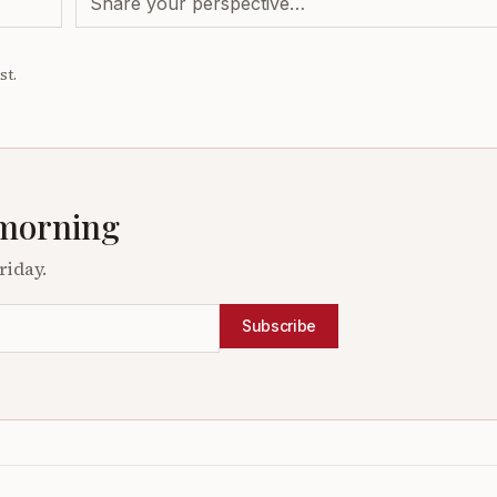
st.
 morning
riday.
Subscribe