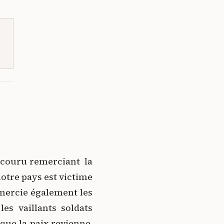
discouru remerciant la
tre pays est victime
emercie également les
es vaillants soldats
 que la paix revienne