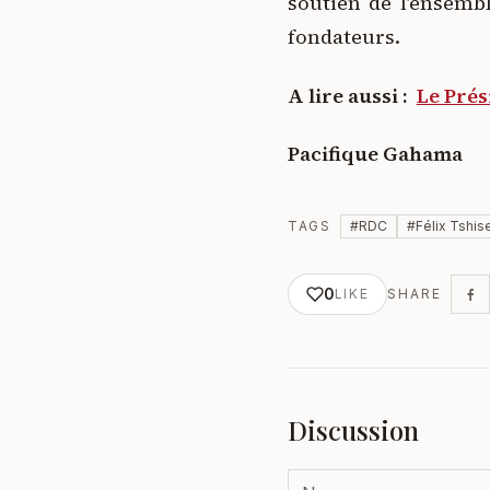
soutien de l’ensemb
fondateurs.
A lire aussi :
Le Prés
Pacifique Gahama
TAGS
#
RDC
#
Félix Tshis
0
LIKE
SHARE
Discussion