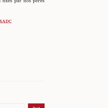
 fixés par nos pères
a SADC