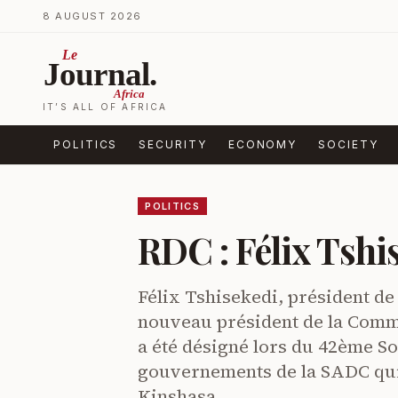
Skip to content
8 AUGUST 2026
Le
Journal.
Africa
IT’S ALL OF AFRICA
POLITICS
SECURITY
ECONOMY
SOCIETY
POLITICS
RDC : Félix Tshis
Félix Tshisekedi, président d
nouveau président de la Comm
a été désigné lors du 42ème So
gouvernements de la SADC qui s
Kinshasa….