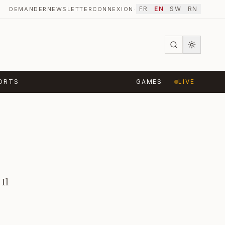
FR
EN
SW
RN
DEMANDER
NEWSLETTER
CONNEXION
·
ORTS
GAMES
LIVE
Il