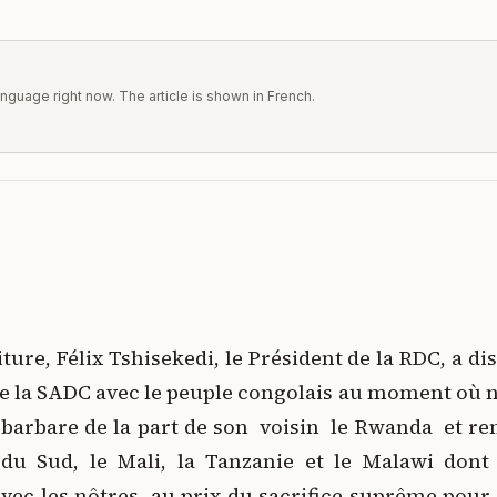
 language right now. The article is shown in French.
iture, Félix Tshisekedi, le Président de la RDC, a 
la SADC avec le peuple congolais au moment où no
t barbare de la part de son voisin le Rwanda et r
 du Sud, le Mali, la Tanzanie et le Malawi dont l
avec les nôtres, au prix du sacrifice suprême pour