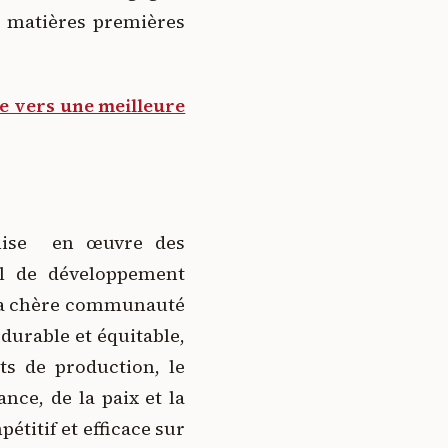
s matières premières
me vers une meilleure
 mise en œuvre des
al de développement
. La chère communauté
urable et équitable,
s de production, le
nce, de la paix et la
titif et efficace sur