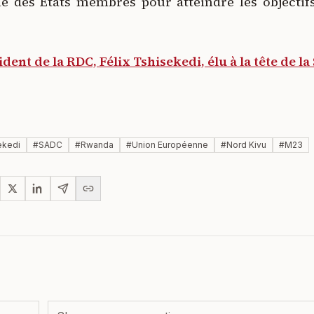
le des Etats membres pour atteindre les objectifs
ident de la RDC, Félix Tshisekedi, élu à la tête de l
ekedi
#
SADC
#
Rwanda
#
Union Européenne
#
Nord Kivu
#
M23