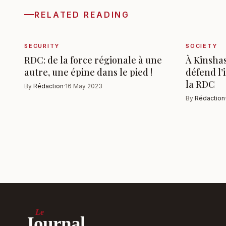
RELATED READING
SECURITY
SOCIETY
RDC: de la force régionale à une
À Kinsha
autre, une épine dans le pied !
défend l’
la RDC
By
Rédaction
·
16 May 2023
By
Rédaction
Le
Journal.