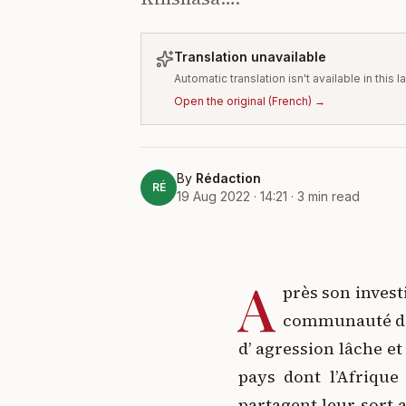
Translation unavailable
Automatic translation isn't available in this
Open the original
(
French
) →
By
Rédaction
RÉ
19 Aug 2022 · 14:21
·
3
min read
A
près son invest
communauté de 
d’ agression lâche e
pays dont l’Afrique
partagent leur sort 