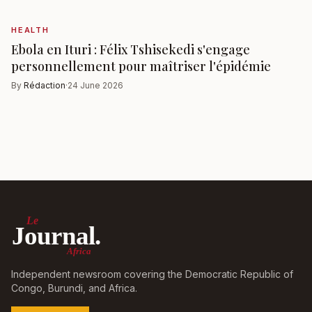
HEALTH
Ebola en Ituri : Félix Tshisekedi s'engage
personnellement pour maîtriser l'épidémie
By
Rédaction
·
24 June 2026
Le
Journal.
Africa
Independent newsroom covering the Democratic Republic of
Congo, Burundi, and Africa.