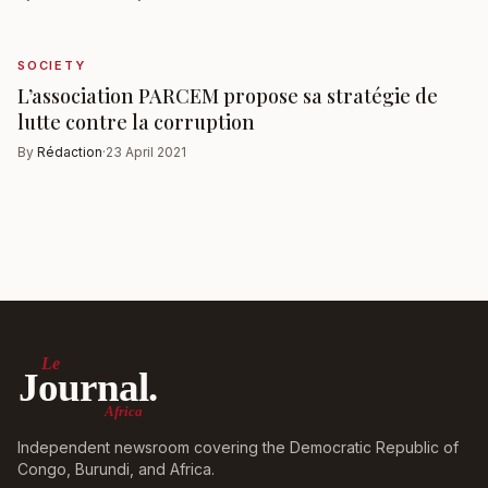
SOCIETY
L’association PARCEM propose sa stratégie de
lutte contre la corruption
By
Rédaction
·
23 April 2021
Le
Journal.
Africa
Independent newsroom covering the Democratic Republic of
Congo, Burundi, and Africa.